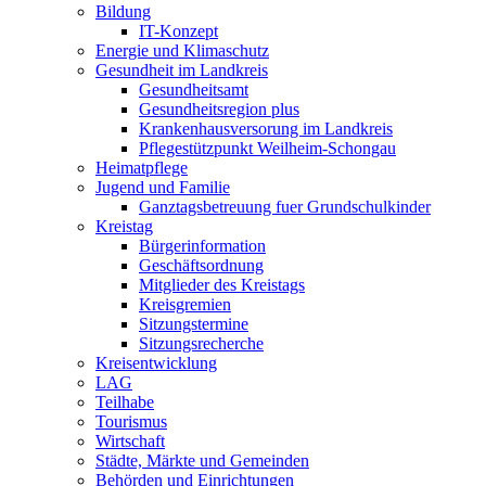
Bildung
IT-Konzept
Energie und Klimaschutz
Gesundheit im Landkreis
Gesundheitsamt
Gesundheitsregion plus
Krankenhausversorung im Landkreis
Pflegestützpunkt Weilheim-Schongau
Heimatpflege
Jugend und Familie
Ganztagsbetreuung fuer Grundschulkinder
Kreistag
Bürgerinformation
Geschäftsordnung
Mitglieder des Kreistags
Kreisgremien
Sitzungstermine
Sitzungsrecherche
Kreisentwicklung
LAG
Teilhabe
Tourismus
Wirtschaft
Städte, Märkte und Gemeinden
Behörden und Einrichtungen