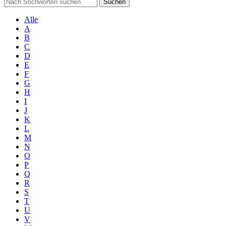
Suchen
Alle
A
B
C
D
E
F
G
H
I
J
K
L
M
N
O
P
Q
R
S
T
U
V