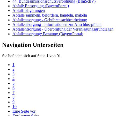
44. Bundesimissionsschutzverordnung (BImSchV)
Abfall; Entsorgung (BayernPortal)
Abfallablagerungen
Abfälle sammeln, befördern, handeln, makeln
Abfallentsorgung - Gebührensachbearbeitung
Abfallentsorgung - Informationen zur Anschlusspflicht
Abfallentsorgung - Überprüfung der Veranlagungsgrundlagen
Abfallentsorgung; Beratung (BayernPortal)
Navigation Unterseiten
Sie befinden sich auf Seite 1 von 91.
1
2
3
4
5
6
7
8
9
10
Eine Seite vor
Zur letzten Seite