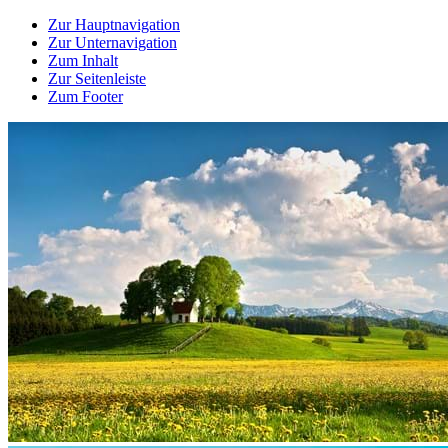
Zur Hauptnavigation
Zur Unternavigation
Zum Inhalt
Zur Seitenleiste
Zum Footer