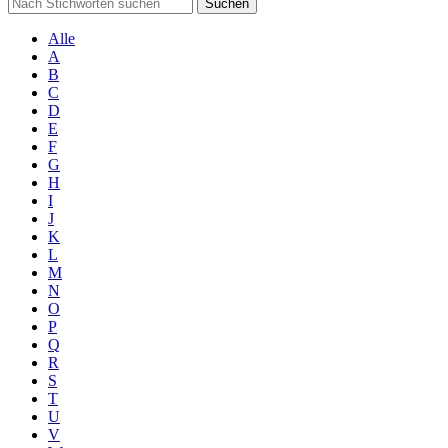
Suchen
Alle
A
B
C
D
E
F
G
H
I
J
K
L
M
N
O
P
Q
R
S
T
U
V