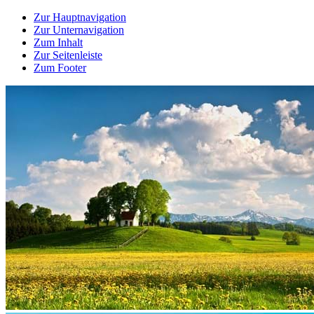
Zur Hauptnavigation
Zur Unternavigation
Zum Inhalt
Zur Seitenleiste
Zum Footer