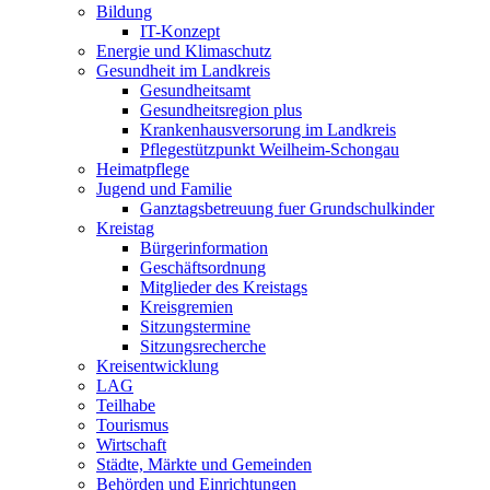
Bildung
IT-Konzept
Energie und Klimaschutz
Gesundheit im Landkreis
Gesundheitsamt
Gesundheitsregion plus
Krankenhausversorung im Landkreis
Pflegestützpunkt Weilheim-Schongau
Heimatpflege
Jugend und Familie
Ganztagsbetreuung fuer Grundschulkinder
Kreistag
Bürgerinformation
Geschäftsordnung
Mitglieder des Kreistags
Kreisgremien
Sitzungstermine
Sitzungsrecherche
Kreisentwicklung
LAG
Teilhabe
Tourismus
Wirtschaft
Städte, Märkte und Gemeinden
Behörden und Einrichtungen