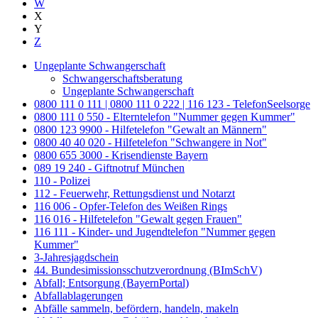
W
X
Y
Z
Ungeplante Schwangerschaft
Schwangerschaftsberatung
Ungeplante Schwangerschaft
0800 111 0 111 | 0800 111 0 222 | 116 123 - TelefonSeelsorge
0800 111 0 550 - Elterntelefon "Nummer gegen Kummer"
0800 123 9900 - Hilfetelefon "Gewalt an Männern"
0800 40 40 020 - Hilfetelefon "Schwangere in Not"
0800 655 3000 - Krisendienste Bayern
089 19 240 - Giftnotruf München
110 - Polizei
112 - Feuerwehr, Rettungsdienst und Notarzt
116 006 - Opfer-Telefon des Weißen Rings
116 016 - Hilfetelefon "Gewalt gegen Frauen"
116 111 - Kinder- und Jugendtelefon "Nummer gegen
Kummer"
3-Jahresjagdschein
44. Bundesimissionsschutzverordnung (BImSchV)
Abfall; Entsorgung (BayernPortal)
Abfallablagerungen
Abfälle sammeln, befördern, handeln, makeln