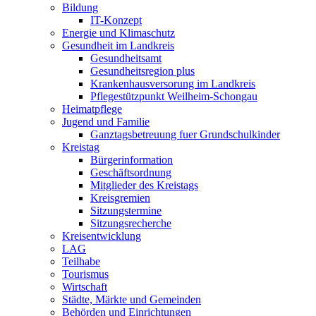
Bildung
IT-Konzept
Energie und Klimaschutz
Gesundheit im Landkreis
Gesundheitsamt
Gesundheitsregion plus
Krankenhausversorung im Landkreis
Pflegestützpunkt Weilheim-Schongau
Heimatpflege
Jugend und Familie
Ganztagsbetreuung fuer Grundschulkinder
Kreistag
Bürgerinformation
Geschäftsordnung
Mitglieder des Kreistags
Kreisgremien
Sitzungstermine
Sitzungsrecherche
Kreisentwicklung
LAG
Teilhabe
Tourismus
Wirtschaft
Städte, Märkte und Gemeinden
Behörden und Einrichtungen