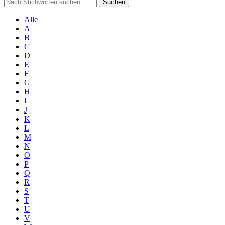
Suchen
Alle
A
B
C
D
E
F
G
H
I
J
K
L
M
N
O
P
Q
R
S
T
U
V