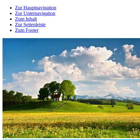
Zur Hauptnavigation
Zur Unternavigation
Zum Inhalt
Zur Seitenleiste
Zum Footer