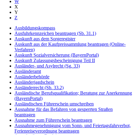
W
X
Y
Z
Ausbildungskompass
Ausfuhrkennzeichen beantragen (Sb. 31.1)
Auskunft aus dem Sorgeregister
Auskunft aus der Kaufpreissammlung beantragen (Online-
Verfahren)
Auskunft Sozialversicherung (BayernPortal)
Auskunft Zulassungsbescheinigung Teil II
Ausländer- und Asylrecht (Sg. 33)
Ausländeramt
Ausländerbehörde
Ausländerjagdschein
Ausländerrecht (Sb. 33.2)
Ausländische Berufsqualifikation; Beratung zur Anerkennung
(BayernPortal)
Ausländischen Führerschein umschreiben
Ausnahme für das Befahren von gesperrten Straßen
beantragen
Ausnahme zum Führerschein beantragen
Ausnahmegenehmigung vom Sonn- und Feiertagsfahrverbot,
Ferienreiseverordnung beantragen