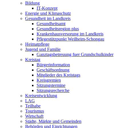
Bildung
IT-Konzept
Energie und Klimaschutz
Gesundheit im Landkreis
Gesundheitsamt
Gesundheitsregion plus
Krankenhausversorung im Landkreis
Pflegestützpunkt Weilheim-Schongau
Heimatpflege
Jugend und Familie
Ganztagsbetreuung fuer Grundschulkinder
Kreistag
Bürgerinformation
Geschäftsordnung
Mitglieder des Kreistags
Kreisgremien
Sitzungstermine
Sitzungsrecherche
Kreisentwicklung
LAG
Teilhabe
Tourismus
Wirtschaft
Städte, Märkte und Gemeinden
Behörden und Einrichtungen