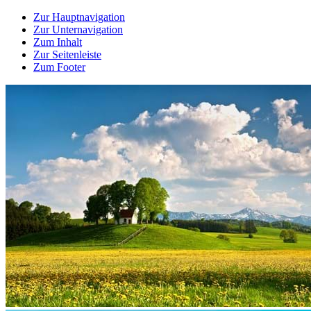
Zur Hauptnavigation
Zur Unternavigation
Zum Inhalt
Zur Seitenleiste
Zum Footer