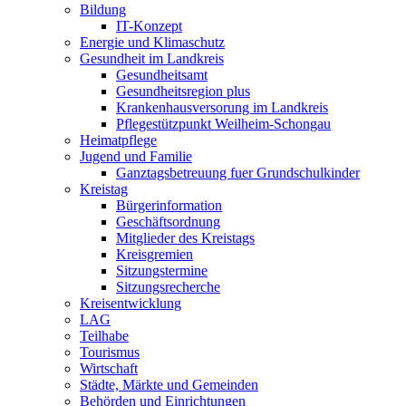
Bildung
IT-Konzept
Energie und Klimaschutz
Gesundheit im Landkreis
Gesundheitsamt
Gesundheitsregion plus
Krankenhausversorung im Landkreis
Pflegestützpunkt Weilheim-Schongau
Heimatpflege
Jugend und Familie
Ganztagsbetreuung fuer Grundschulkinder
Kreistag
Bürgerinformation
Geschäftsordnung
Mitglieder des Kreistags
Kreisgremien
Sitzungstermine
Sitzungsrecherche
Kreisentwicklung
LAG
Teilhabe
Tourismus
Wirtschaft
Städte, Märkte und Gemeinden
Behörden und Einrichtungen