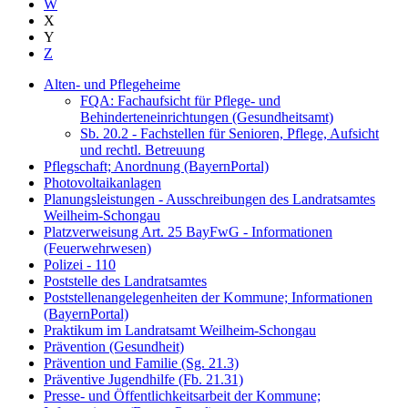
W
X
Y
Z
Alten- und Pflegeheime
FQA: Fachaufsicht für Pflege- und
Behinderteneinrichtungen (Gesundheitsamt)
Sb. 20.2 - Fachstellen für Senioren, Pflege, Aufsicht
und rechtl. Betreuung
Pflegschaft; Anordnung (BayernPortal)
Photovoltaikanlagen
Planungsleistungen - Ausschreibungen des Landratsamtes
Weilheim-Schongau
Platzverweisung Art. 25 BayFwG - Informationen
(Feuerwehrwesen)
Polizei - 110
Poststelle des Landratsamtes
Poststellenangelegenheiten der Kommune; Informationen
(BayernPortal)
Praktikum im Landratsamt Weilheim-Schongau
Prävention (Gesundheit)
Prävention und Familie (Sg. 21.3)
Präventive Jugendhilfe (Fb. 21.31)
Presse- und Öffentlichkeitsarbeit der Kommune;