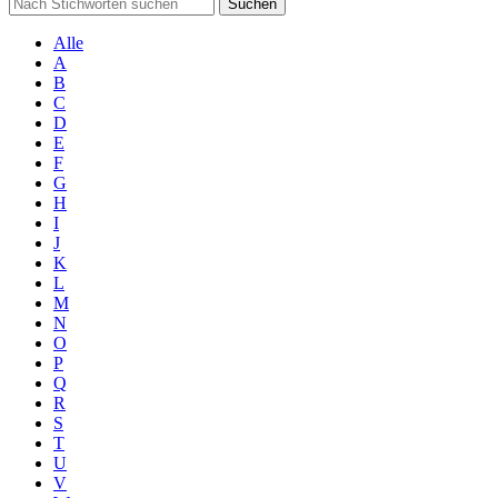
Suchen
Alle
A
B
C
D
E
F
G
H
I
J
K
L
M
N
O
P
Q
R
S
T
U
V