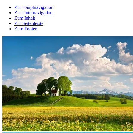
Zur Hauptnavigation
Zur Unternavigation
Zum Inhalt
Zur Seitenleiste
Zum Footer