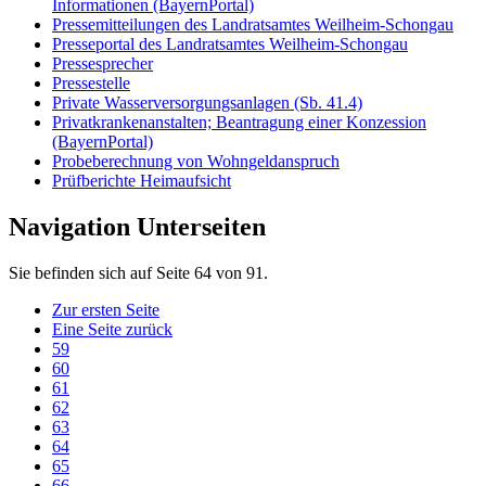
Informationen (BayernPortal)
Pressemitteilungen des Landratsamtes Weilheim-Schongau
Presseportal des Landratsamtes Weilheim-Schongau
Pressesprecher
Pressestelle
Private Wasserversorgungsanlagen (Sb. 41.4)
Privatkrankenanstalten; Beantragung einer Konzession
(BayernPortal)
Probeberechnung von Wohngeldanspruch
Prüfberichte Heimaufsicht
Navigation Unterseiten
Sie befinden sich auf Seite 64 von 91.
Zur ersten Seite
Eine Seite zurück
59
60
61
62
63
64
65
66