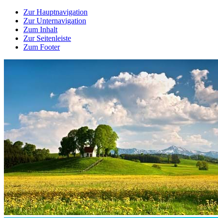
Zur Hauptnavigation
Zur Unternavigation
Zum Inhalt
Zur Seitenleiste
Zum Footer