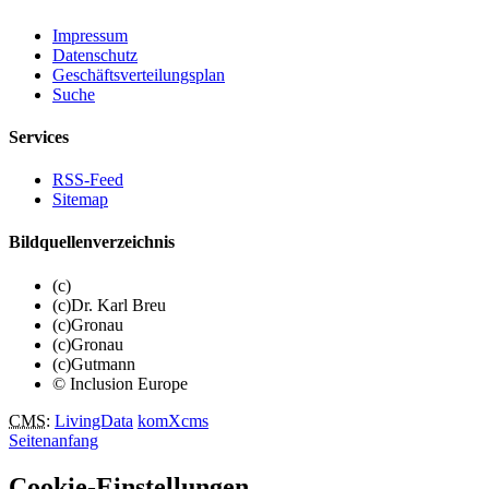
Impressum
Datenschutz
Geschäftsverteilungsplan
Suche
Services
RSS-Feed
Sitemap
Bildquellenverzeichnis
(c)
(c)Dr. Karl Breu
(c)Gronau
(c)Gronau
(c)Gutmann
© Inclusion Europe
CMS
:
LivingData
komXcms
Seitenanfang
Cookie-Einstellungen