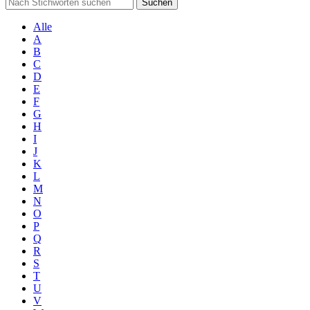
Suchen
Alle
A
B
C
D
E
F
G
H
I
J
K
L
M
N
O
P
Q
R
S
T
U
V