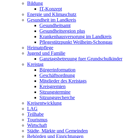
Bildung
IT-Konzept
Energie und Klimaschutz
Gesundheit im Landkreis
Gesundheitsamt
Gesundheitsregion plus
Krankenhausversorung im Landkreis
Pflegestützpunkt Weilheim-Schongau
Heimatpflege
Jugend und Familie
Ganztagsbetreuung fuer Grundschulkinder
Kreistag
Bürgerinformation
Geschäftsordnung
Mitglieder des Kreistags
Kreisgremien
Sitzungstermine
Sitzungsrecherche
Kreisentwicklung
LAG
Teilhabe
Tourismus
Wirtschaft
Städte, Märkte und Gemeinden
Behörden und Einrichtungen