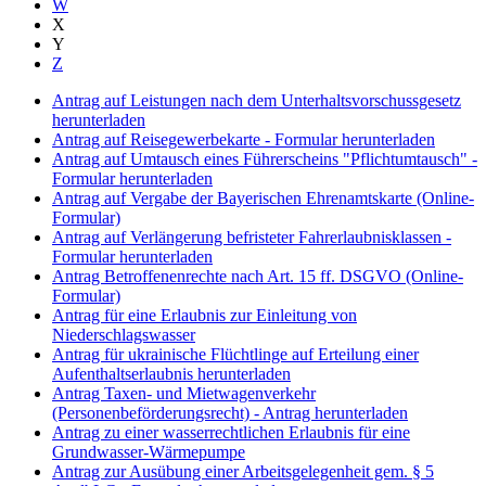
W
X
Y
Z
Antrag auf Leistungen nach dem Unterhaltsvorschussgesetz
herunterladen
Antrag auf Reisegewerbekarte - Formular herunterladen
Antrag auf Umtausch eines Führerscheins "Pflichtumtausch" -
Formular herunterladen
Antrag auf Vergabe der Bayerischen Ehrenamtskarte (Online-
Formular)
Antrag auf Verlängerung befristeter Fahrerlaubnisklassen -
Formular herunterladen
Antrag Betroffenenrechte nach Art. 15 ff. DSGVO (Online-
Formular)
Antrag für eine Erlaubnis zur Einleitung von
Niederschlagswasser
Antrag für ukrainische Flüchtlinge auf Erteilung einer
Aufenthaltserlaubnis herunterladen
Antrag Taxen- und Mietwagenverkehr
(Personenbeförderungsrecht) - Antrag herunterladen
Antrag zu einer wasserrechtlichen Erlaubnis für eine
Grundwasser-Wärmepumpe
Antrag zur Ausübung einer Arbeitsgelegenheit gem. § 5