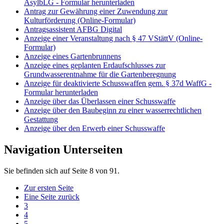
AsylbLG - Formular herunterladen
Antrag zur Gewährung einer Zuwendung zur
Kulturförderung (Online-Formular)
Antragsassistent AFBG Digital
Anzeige einer Veranstaltung nach § 47 VStättV (Online-
Formular)
Anzeige eines Gartenbrunnens
Anzeige eines geplanten Erdaufschlusses zur
Grundwasserentnahme für die Gartenberegnung
Anzeige für deaktivierte Schusswaffen gem. § 37d WaffG -
Formular herunterladen
Anzeige über das Überlassen einer Schusswaffe
Anzeige über den Baubeginn zu einer wasserrechtlichen
Gestattung
Anzeige über den Erwerb einer Schusswaffe
Navigation Unterseiten
Sie befinden sich auf Seite 8 von 91.
Zur ersten Seite
Eine Seite zurück
3
4
5