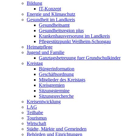
Bildung
IT-Konzept
Energie und Klimaschutz
Gesundheit im Landkreis
Gesundheitsamt
Gesundheitsregion plus
Krankenhausversorung im Landkreis
Pflegestützpunkt Weilheim-Schongau
Heimatpflege
Jugend und Familie
Ganztagsbetreuung fuer Grundschulkinder
Kreistag
Bürgerinformation
Geschäftsordnung
Mitglieder des Kreistags
Kreisgremien
Sitzungstermine
Sitzungsrecherche
Kreisentwicklung
LAG
Teilhabe
Tourismus
Wirtschaft
Städte, Märkte und Gemeinden
Behörden und Einrichtungen