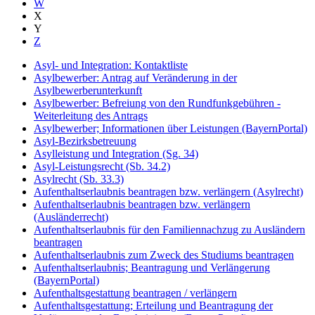
W
X
Y
Z
Asyl- und Integration: Kontaktliste
Asylbewerber: Antrag auf Veränderung in der
Asylbewerberunterkunft
Asylbewerber: Befreiung von den Rundfunkgebühren -
Weiterleitung des Antrags
Asylbewerber; Informationen über Leistungen (BayernPortal)
Asyl-Bezirksbetreuung
Asylleistung und Integration (Sg. 34)
Asyl-Leistungsrecht (Sb. 34.2)
Asylrecht (Sb. 33.3)
Aufenthaltserlaubnis beantragen bzw. verlängern (Asylrecht)
Aufenthaltserlaubnis beantragen bzw. verlängern
(Ausländerrecht)
Aufenthaltserlaubnis für den Familiennachzug zu Ausländern
beantragen
Aufenthaltserlaubnis zum Zweck des Studiums beantragen
Aufenthaltserlaubnis; Beantragung und Verlängerung
(BayernPortal)
Aufenthaltsgestattung beantragen / verlängern
Aufenthaltsgestattung; Erteilung und Beantragung der