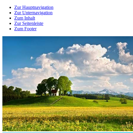
Zur Hauptnavigation
Zur Unternavigation
Zum Inhalt
Zur Seitenleiste
Zum Footer