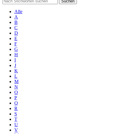
Suchen
Alle
A
B
C
D
E
F
G
H
I
J
K
L
M
N
O
P
Q
R
S
T
U
V