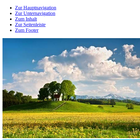
Zur Hauptnavigation
Zur Unternavigation
Zum Inhalt
Zur Seitenleiste
Zum Footer