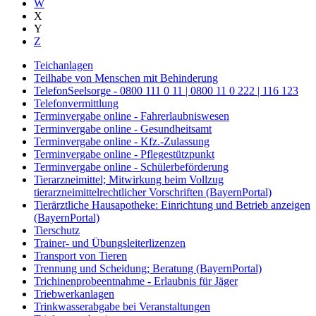
W
X
Y
Z
Teichanlagen
Teilhabe von Menschen mit Behinderung
TelefonSeelsorge - 0800 111 0 11 | 0800 11 0 222 | 116 123
Telefonvermittlung
Terminvergabe online - Fahrerlaubniswesen
Terminvergabe online - Gesundheitsamt
Terminvergabe online - Kfz.-Zulassung
Terminvergabe online - Pflegestützpunkt
Terminvergabe online - Schülerbeförderung
Tierarzneimittel; Mitwirkung beim Vollzug
tierarzneimittelrechtlicher Vorschriften (BayernPortal)
Tierärztliche Hausapotheke: Einrichtung und Betrieb anzeigen
(BayernPortal)
Tierschutz
Trainer- und Übungsleiterlizenzen
Transport von Tieren
Trennung und Scheidung; Beratung (BayernPortal)
Trichinenprobeentnahme - Erlaubnis für Jäger
Triebwerkanlagen
Trinkwasserabgabe bei Veranstaltungen