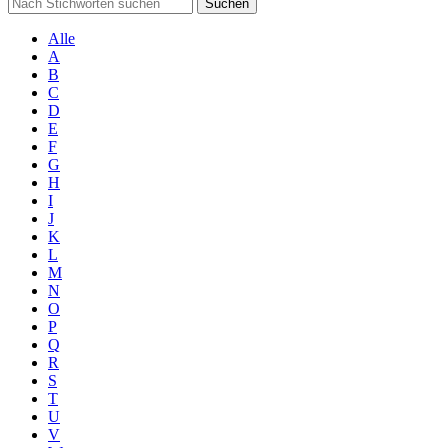
Suchen
Alle
A
B
C
D
E
F
G
H
I
J
K
L
M
N
O
P
Q
R
S
T
U
V