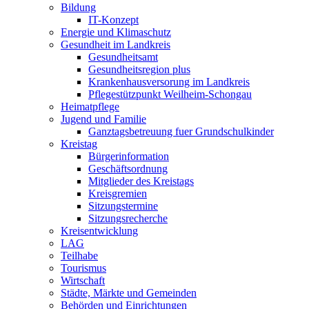
Bildung
IT-Konzept
Energie und Klimaschutz
Gesundheit im Landkreis
Gesundheitsamt
Gesundheitsregion plus
Krankenhausversorung im Landkreis
Pflegestützpunkt Weilheim-Schongau
Heimatpflege
Jugend und Familie
Ganztagsbetreuung fuer Grundschulkinder
Kreistag
Bürgerinformation
Geschäftsordnung
Mitglieder des Kreistags
Kreisgremien
Sitzungstermine
Sitzungsrecherche
Kreisentwicklung
LAG
Teilhabe
Tourismus
Wirtschaft
Städte, Märkte und Gemeinden
Behörden und Einrichtungen