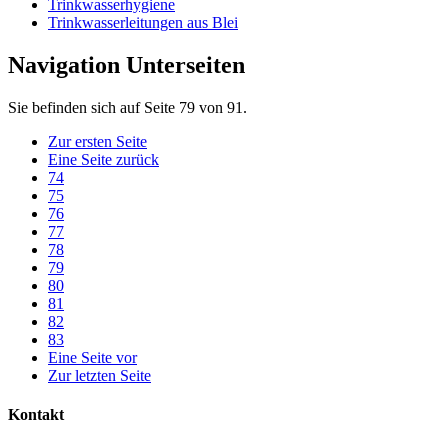
Trinkwasserhygiene
Trinkwasserleitungen aus Blei
Navigation Unterseiten
Sie befinden sich auf Seite 79 von 91.
Zur ersten Seite
Eine Seite zurück
74
75
76
77
78
79
80
81
82
83
Eine Seite vor
Zur letzten Seite
Kontakt