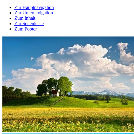
Zur Hauptnavigation
Zur Unternavigation
Zum Inhalt
Zur Seitenleiste
Zum Footer