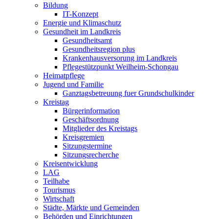
Bildung
IT-Konzept
Energie und Klimaschutz
Gesundheit im Landkreis
Gesundheitsamt
Gesundheitsregion plus
Krankenhausversorung im Landkreis
Pflegestützpunkt Weilheim-Schongau
Heimatpflege
Jugend und Familie
Ganztagsbetreuung fuer Grundschulkinder
Kreistag
Bürgerinformation
Geschäftsordnung
Mitglieder des Kreistags
Kreisgremien
Sitzungstermine
Sitzungsrecherche
Kreisentwicklung
LAG
Teilhabe
Tourismus
Wirtschaft
Städte, Märkte und Gemeinden
Behörden und Einrichtungen