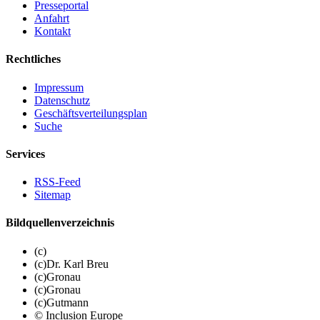
Presseportal
Anfahrt
Kontakt
Rechtliches
Impressum
Datenschutz
Geschäftsverteilungsplan
Suche
Services
RSS-Feed
Sitemap
Bildquellenverzeichnis
(c)
(c)Dr. Karl Breu
(c)Gronau
(c)Gronau
(c)Gutmann
© Inclusion Europe