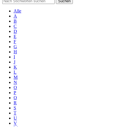
Suchen
Alle
A
B
C
D
E
F
G
H
I
J
K
L
M
N
O
P
Q
R
S
T
U
V