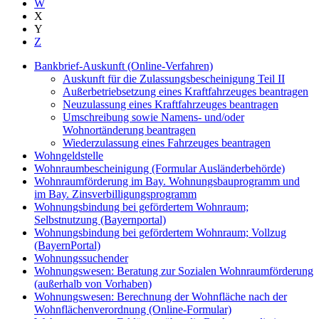
W
X
Y
Z
Bankbrief-Auskunft (Online-Verfahren)
Auskunft für die Zulassungsbescheinigung Teil II
Außerbetriebsetzung eines Kraftfahrzeuges beantragen
Neuzulassung eines Kraftfahrzeuges beantragen
Umschreibung sowie Namens- und/oder
Wohnortänderung beantragen
Wiederzulassung eines Fahrzeuges beantragen
Wohngeldstelle
Wohnraumbescheinigung (Formular Ausländerbehörde)
Wohnraumförderung im Bay. Wohnungsbauprogramm und
im Bay. Zinsverbilligungsprogramm
Wohnungsbindung bei gefördertem Wohnraum;
Selbstnutzung (Bayernportal)
Wohnungsbindung bei gefördertem Wohnraum; Vollzug
(BayernPortal)
Wohnungssuchender
Wohnungswesen: Beratung zur Sozialen Wohnraumförderung
(außerhalb von Vorhaben)
Wohnungswesen: Berechnung der Wohnfläche nach der
Wohnflächenverordnung (Online-Formular)