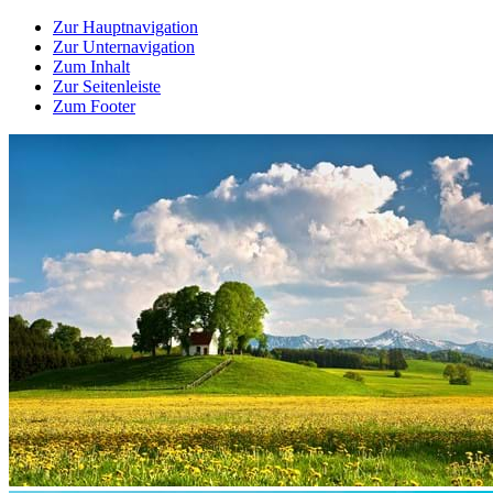
Zur Hauptnavigation
Zur Unternavigation
Zum Inhalt
Zur Seitenleiste
Zum Footer