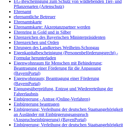
EG-Bescheinigung zum Schutz von wildlebenden Tier- und
Pflanzenarten (Artenschutz)
Ehrenamt
ehrenamtliche Betreuer
Ehrenamtskarte
Ehrenamtskarte: Akzeptanzpartner werden
Ehrenring in Gold und in Silber
Ehrenzeichen des Bayerischen Ministerpräsidenten
Ehrenzeichen und Orden
Ehrungen des Landkreises Weilheim-Schongau
Eigenkapitalbescheinigung (Personenbeförderungsrecht) -
Formular herunterladen
Eigenwohnraum für Menschen mit Behinderung;
Beantragung einer Förderung für die Anpassung
(BayernPortal)
Eigenwohnraum; Beantragung einer Förderung
(BayernPortal)
Eignungsüberprüfung, Entzug und Wiedererteilung der
Fahrerlaubnis
Einbürgerung - Antrag (Online-Verfahren)
Einbürgerung beantragen
Einbürgerung; Verleihung der deutschen Staatsangehörigkeit
an Ausländer mit Einbürgerungsanspruch
(Anspruchseinbürgerung) (BayenPortal)
Einbürgerung; Verleihung der deutschen Staatsangehörigkeit