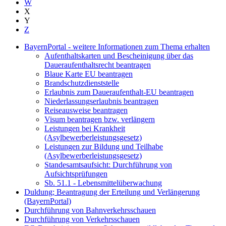
W
X
Y
Z
BayernPortal - weitere Informationen zum Thema erhalten
Aufenthaltskarten und Bescheinigung über das
Daueraufenthaltsrecht beantragen
Blaue Karte EU beantragen
Brandschutzdienststelle
Erlaubnis zum Daueraufenthalt-EU beantragen
Niederlassungserlaubnis beantragen
Reiseausweise beantragen
Visum beantragen bzw. verlängern
Leistungen bei Krankheit
(Asylbewerberleistungsgesetz)
Leistungen zur Bildung und Teilhabe
(Asylbewerberleistungsgesetz)
Standesamtsaufsicht: Durchführung von
Aufsichtsprüfungen
Sb. 51.1 - Lebensmittelüberwachung
Duldung; Beantragung der Erteilung und Verlängerung
(BayernPortal)
Durchführung von Bahnverkehrsschauen
Durchführung von Verkehrsschauen