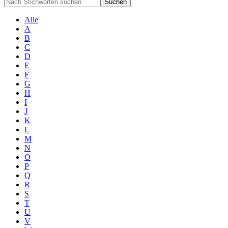
Suchen
Alle
A
B
C
D
E
F
G
H
I
J
K
L
M
N
O
P
Q
R
S
T
U
V