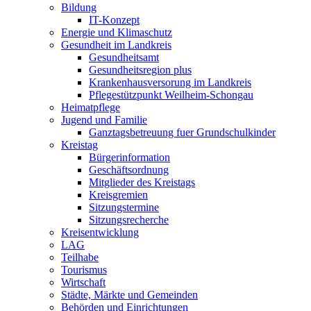
Bildung
IT-Konzept
Energie und Klimaschutz
Gesundheit im Landkreis
Gesundheitsamt
Gesundheitsregion plus
Krankenhausversorung im Landkreis
Pflegestützpunkt Weilheim-Schongau
Heimatpflege
Jugend und Familie
Ganztagsbetreuung fuer Grundschulkinder
Kreistag
Bürgerinformation
Geschäftsordnung
Mitglieder des Kreistags
Kreisgremien
Sitzungstermine
Sitzungsrecherche
Kreisentwicklung
LAG
Teilhabe
Tourismus
Wirtschaft
Städte, Märkte und Gemeinden
Behörden und Einrichtungen