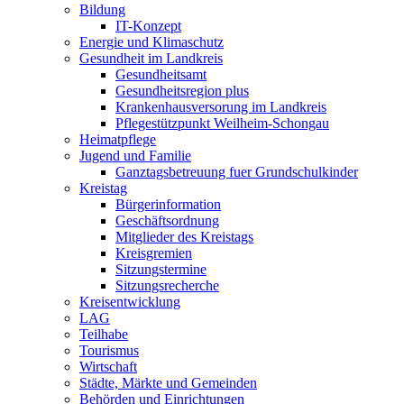
Bildung
IT-Konzept
Energie und Klimaschutz
Gesundheit im Landkreis
Gesundheitsamt
Gesundheitsregion plus
Krankenhausversorung im Landkreis
Pflegestützpunkt Weilheim-Schongau
Heimatpflege
Jugend und Familie
Ganztagsbetreuung fuer Grundschulkinder
Kreistag
Bürgerinformation
Geschäftsordnung
Mitglieder des Kreistags
Kreisgremien
Sitzungstermine
Sitzungsrecherche
Kreisentwicklung
LAG
Teilhabe
Tourismus
Wirtschaft
Städte, Märkte und Gemeinden
Behörden und Einrichtungen