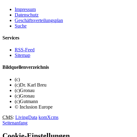
Impressum
Datenschutz
Geschäftsverteilungsplan
Suche
Services
RSS-Feed
Sitemap
Bildquellenverzeichnis
(c)
(c)Dr. Karl Breu
(c)Gronau
(c)Gronau
(c)Gutmann
© Inclusion Europe
CMS
:
LivingData
komXcms
Seitenanfang
Cookie-Einstellungen