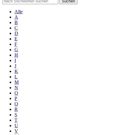
Suchen
Alle
A
B
C
D
E
F
G
H
I
J
K
L
M
N
O
P
Q
R
S
T
U
V