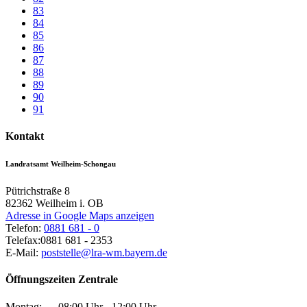
83
84
85
86
87
88
89
90
91
Kontakt
Landratsamt Weilheim-Schongau
Pütrichstraße 8
82362
Weilheim i. OB
Adresse in Google Maps anzeigen
Telefon:
0881 681 - 0
Telefax:
0881 681 - 2353
E-Mail:
poststelle@lra-wm.bayern.de
Öffnungszeiten Zentrale
Montag:
08:00 Uhr - 12:00 Uhr