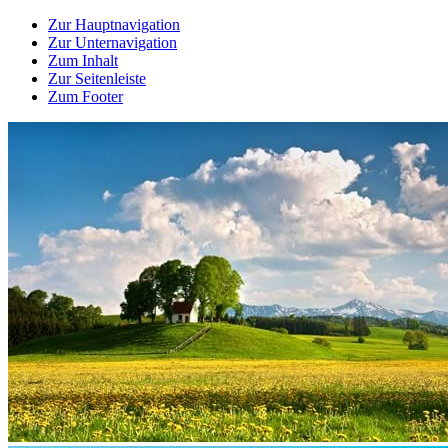
Zur Hauptnavigation
Zur Unternavigation
Zum Inhalt
Zur Seitenleiste
Zum Footer