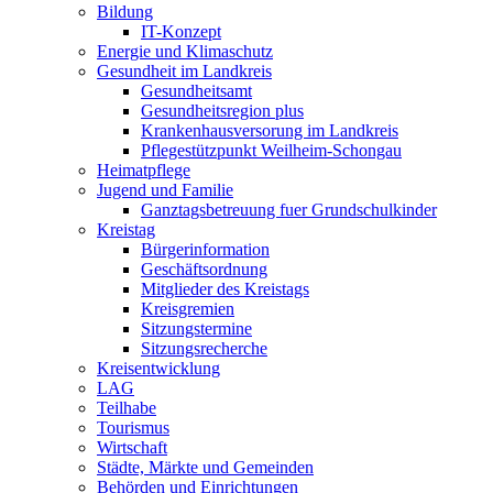
Bildung
IT-Konzept
Energie und Klimaschutz
Gesundheit im Landkreis
Gesundheitsamt
Gesundheitsregion plus
Krankenhausversorung im Landkreis
Pflegestützpunkt Weilheim-Schongau
Heimatpflege
Jugend und Familie
Ganztagsbetreuung fuer Grundschulkinder
Kreistag
Bürgerinformation
Geschäftsordnung
Mitglieder des Kreistags
Kreisgremien
Sitzungstermine
Sitzungsrecherche
Kreisentwicklung
LAG
Teilhabe
Tourismus
Wirtschaft
Städte, Märkte und Gemeinden
Behörden und Einrichtungen