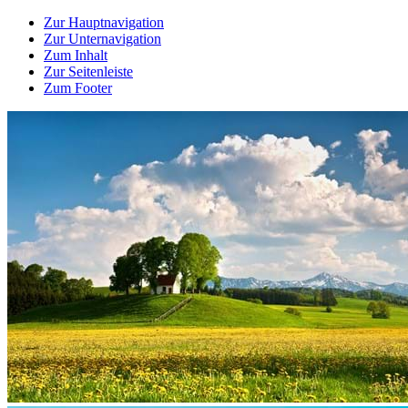
Zur Hauptnavigation
Zur Unternavigation
Zum Inhalt
Zur Seitenleiste
Zum Footer