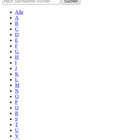
Suchen
Alle
A
B
C
D
E
F
G
H
I
J
K
L
M
N
O
P
Q
R
S
T
U
V