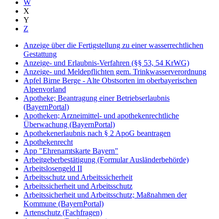
W
X
Y
Z
Anzeige über die Fertigstellung zu einer wasserrechtlichen
Gestattung
Anzeige- und Erlaubnis-Verfahren (§§ 53, 54 KrWG)
Anzeige- und Meldepflichten gem. Trinkwasserverordnung
Apfel Birne Berge - Alte Obstsorten im oberbayerischen
Alpenvorland
Apotheke; Beantragung einer Betriebserlaubnis
(BayernPortal)
Apotheken; Arzneimittel- und apothekenrechtliche
Überwachung (BayernPortal)
Apothekenerlaubnis nach § 2 ApoG beantragen
Apothekenrecht
App "Ehrenamtskarte Bayern"
Arbeitgeberbestätigung (Formular Ausländerbehörde)
Arbeitslosengeld II
Arbeitsschutz und Arbeitssicherheit
Arbeitssicherheit und Arbeitsschutz
Arbeitssicherheit und Arbeitsschutz; Maßnahmen der
Kommune (BayernPortal)
Artenschutz (Fachfragen)