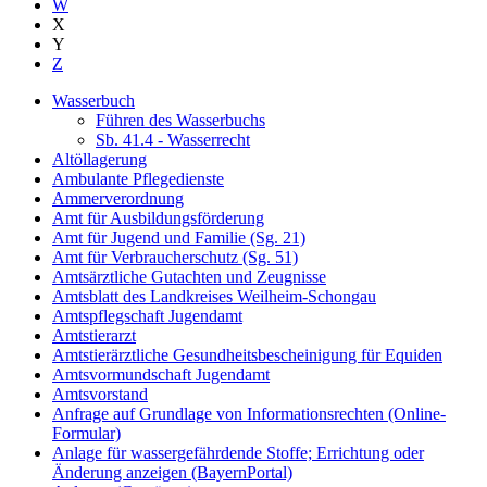
W
X
Y
Z
Wasserbuch
Führen des Wasserbuchs
Sb. 41.4 - Wasserrecht
Altöllagerung
Ambulante Pflegedienste
Ammerverordnung
Amt für Ausbildungsförderung
Amt für Jugend und Familie (Sg. 21)
Amt für Verbraucherschutz (Sg. 51)
Amtsärztliche Gutachten und Zeugnisse
Amtsblatt des Landkreises Weilheim-Schongau
Amtspflegschaft Jugendamt
Amtstierarzt
Amtstierärztliche Gesundheitsbescheinigung für Equiden
Amtsvormundschaft Jugendamt
Amtsvorstand
Anfrage auf Grundlage von Informationsrechten (Online-
Formular)
Anlage für wassergefährdende Stoffe; Errichtung oder
Änderung anzeigen (BayernPortal)