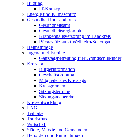
Bildung
IT-Konzept
Energie und Klimaschutz
Gesundheit im Landkreis
Gesundheitsamt
Gesundheitsregion plus
Krankenhausversorung im Landkreis
Pflegestützpunkt Weilheim-Schongau
Heimatpflege
Jugend und Familie
Ganztagsbetreuung fuer Grundschulkinder
Kreistag
Bürgerinformation
Geschäftsordnung
Mitglieder des Kreistags
Kreisgremien
Sitzungstermine
Sitzungsrecherche
Kreisentwicklung
LAG
Teilhabe
Tourismus
Wirtschaft
Städte, Märkte und Gemeinden
Behörden und Einrichtungen