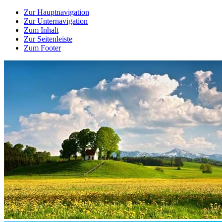
Zur Hauptnavigation
Zur Unternavigation
Zum Inhalt
Zur Seitenleiste
Zum Footer