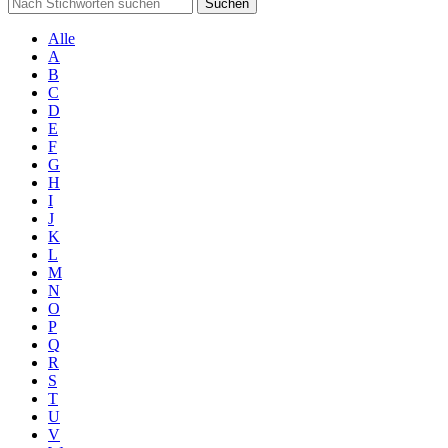
Suchen
Alle
A
B
C
D
E
F
G
H
I
J
K
L
M
N
O
P
Q
R
S
T
U
V