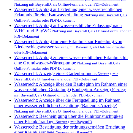
Nutzung mit BayernID, als Online-Formular oder PDF-Dokument
Wasserrecht: Antrag auf Erteilung einer wasserrechtlichen
Erlaubnis für eine Bauwasserhaltung
Nutzung mit BayernID, als
Online-Formular oder PDF-Dokument
Wasserrecht: Antrag auf wasserrechtliche Zulassung nach
WHG und BayWG
Nutzung mit BayernID, als Online-Formular oder
PDF-Dokument
Wasserrecht: Antrag für eine Erlaubnis zur Einleitung von
Niederschlagswasser
Nutzung mit BayernID, als Online-Formular
oder PDF-Dokument
Wasserrecht: Antrag zu einer wasserrechtlichen Erlaubnis für
eine Grundwasser-Wärmepumpe
Nutzung mit BayernID, als
Online-Formular oder PDF-Dokument
Wasserrecht: Anzeige eines Gartenbrunnens
Nutzung mit
BayernID, als Online-Formular oder PDF-Dokument
Wasserrecht: Anzeige über den Baubeginn im Rahmen einer
wasserrechtlichen Gestattung (Baubeginn-Anzeige)
Nutzung
mit BayernID, als Online-Formular oder PDF-Dokument
Wasserrecht: Anzeige über die Fertigstellung im Rahmen
einer wasserrechtlichen Gestattung (Bauende-Anzeige)
Nutzung mit BayernID, als Online-Formular oder PDF-Dokument
Wasserrecht: Bescheinigung über die Funktionstüchtigkeit
einer Kleinkläranlage
Nutzung mit BayernID
Wasserrecht: Bestätigung der ordnungsgemäßen Errichtung
einer Kleinkläranlage
Nutzung mit BayernID