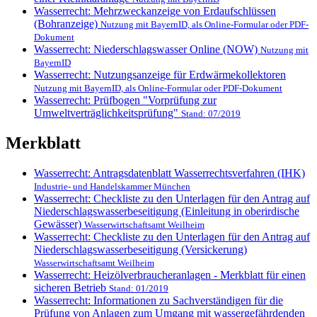
Wasserrecht: Mehrzweckanzeige von Erdaufschlüssen
(Bohranzeige)
Nutzung mit BayernID, als Online-Formular oder PDF-
Dokument
Wasserrecht: Niederschlagswasser Online (NOW)
Nutzung mit
BayernID
Wasserrecht: Nutzungsanzeige für Erdwärmekollektoren
Nutzung mit BayernID, als Online-Formular oder PDF-Dokument
Wasserrecht: Prüfbogen "Vorprüfung zur
Umweltverträglichkeitsprüfung"
Stand: 07/2019
Merkblatt
Wasserrecht: Antragsdatenblatt Wasserrechtsverfahren (IHK)
Industrie- und Handelskammer München
Wasserrecht: Checkliste zu den Unterlagen für den Antrag auf
Niederschlagswasserbeseitigung (Einleitung in oberirdische
Gewässer)
Wasserwirtschaftsamt Weilheim
Wasserrecht: Checkliste zu den Unterlagen für den Antrag auf
Niederschlagswasserbeseitigung (Versickerung)
Wasserwirtschaftsamt Weilheim
Wasserrecht: Heizölverbraucheranlagen - Merkblatt für einen
sicheren Betrieb
Stand: 01/2019
Wasserrecht: Informationen zu Sachverständigen für die
Prüfung von Anlagen zum Umgang mit wassergefährdenden