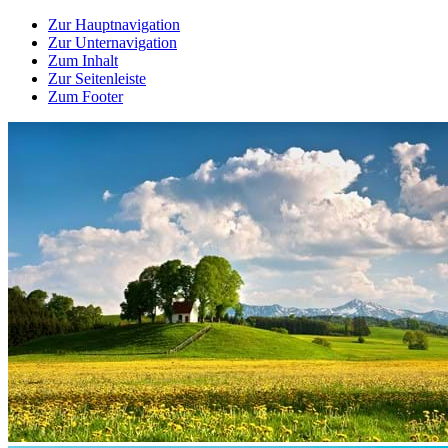
Zur Hauptnavigation
Zur Unternavigation
Zum Inhalt
Zur Seitenleiste
Zum Footer