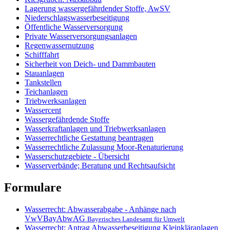
Lagerung wassergefährdender Stoffe, AwSV
Niederschlagswasserbeseitigung
Öffentliche Wasserversorgung
Private Wasserversorgungsanlagen
Regenwassernutzung
Schifffahrt
Sicherheit von Deich- und Dammbauten
Stauanlagen
Tankstellen
Teichanlagen
Triebwerksanlagen
Wassercent
Wassergefährdende Stoffe
Wasserkraftanlagen und Triebwerksanlagen
Wasserrechtliche Gestattung beantragen
Wasserrechtliche Zulassung Moor-Renaturierung
Wasserschutzgebiete - Übersicht
Wasserverbände; Beratung und Rechtsaufsicht
Formulare
Wasserrecht: Abwasserabgabe - Anhänge nach
VwVBayAbwAG
Bayerisches Landesamt für Umwelt
Wasserrecht: Antrag Abwasserbeseitigung Kleinkläranlagen