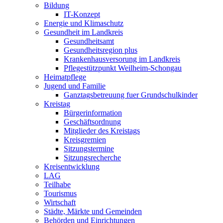
Bildung
IT-Konzept
Energie und Klimaschutz
Gesundheit im Landkreis
Gesundheitsamt
Gesundheitsregion plus
Krankenhausversorung im Landkreis
Pflegestützpunkt Weilheim-Schongau
Heimatpflege
Jugend und Familie
Ganztagsbetreuung fuer Grundschulkinder
Kreistag
Bürgerinformation
Geschäftsordnung
Mitglieder des Kreistags
Kreisgremien
Sitzungstermine
Sitzungsrecherche
Kreisentwicklung
LAG
Teilhabe
Tourismus
Wirtschaft
Städte, Märkte und Gemeinden
Behörden und Einrichtungen