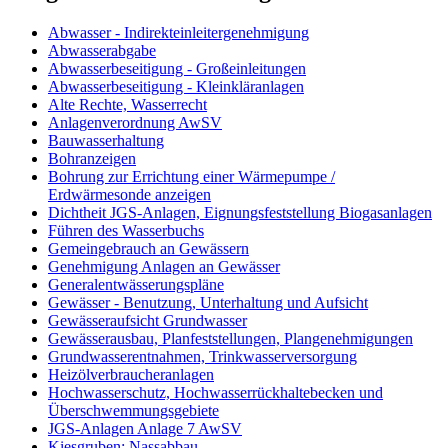
Abwasser - Indirekteinleitergenehmigung
Abwasserabgabe
Abwasserbeseitigung - Großeinleitungen
Abwasserbeseitigung - Kleinkläranlagen
Alte Rechte, Wasserrecht
Anlagenverordnung AwSV
Bauwasserhaltung
Bohranzeigen
Bohrung zur Errichtung einer Wärmepumpe /
Erdwärmesonde anzeigen
Dichtheit JGS-Anlagen, Eignungsfeststellung Biogasanlagen
Führen des Wasserbuchs
Gemeingebrauch an Gewässern
Genehmigung Anlagen an Gewässer
Generalentwässerungspläne
Gewässer - Benutzung, Unterhaltung und Aufsicht
Gewässeraufsicht Grundwasser
Gewässerausbau, Planfeststellungen, Plangenehmigungen
Grundwasserentnahmen, Trinkwasserversorgung
Heizölverbraucheranlagen
Hochwasserschutz, Hochwasserrückhaltebecken und
Überschwemmungsgebiete
JGS-Anlagen Anlage 7 AwSV
Kiesgruben: Nassabbau