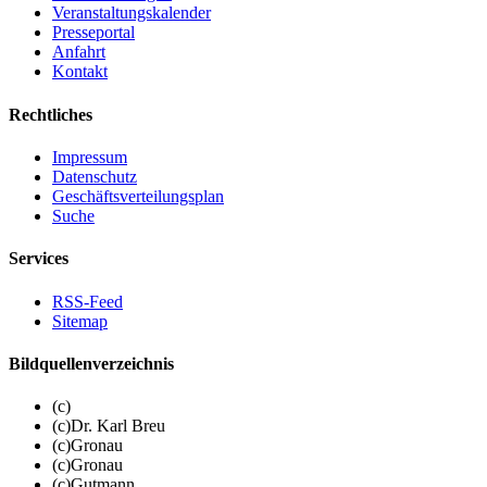
Veranstaltungskalender
Presseportal
Anfahrt
Kontakt
Rechtliches
Impressum
Datenschutz
Geschäftsverteilungsplan
Suche
Services
RSS-Feed
Sitemap
Bildquellenverzeichnis
(c)
(c)Dr. Karl Breu
(c)Gronau
(c)Gronau
(c)Gutmann