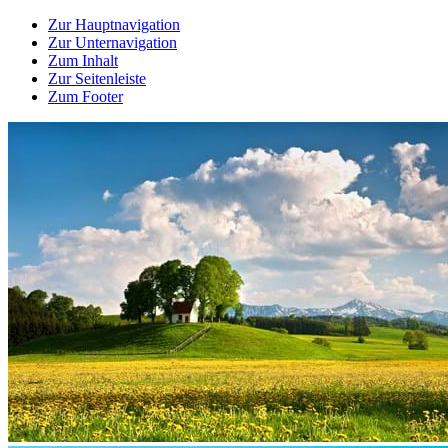
Zur Hauptnavigation
Zur Unternavigation
Zum Inhalt
Zur Seitenleiste
Zum Footer