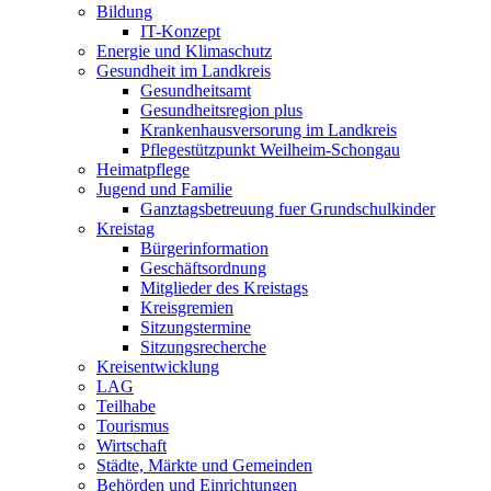
Bildung
IT-Konzept
Energie und Klimaschutz
Gesundheit im Landkreis
Gesundheitsamt
Gesundheitsregion plus
Krankenhausversorung im Landkreis
Pflegestützpunkt Weilheim-Schongau
Heimatpflege
Jugend und Familie
Ganztagsbetreuung fuer Grundschulkinder
Kreistag
Bürgerinformation
Geschäftsordnung
Mitglieder des Kreistags
Kreisgremien
Sitzungstermine
Sitzungsrecherche
Kreisentwicklung
LAG
Teilhabe
Tourismus
Wirtschaft
Städte, Märkte und Gemeinden
Behörden und Einrichtungen