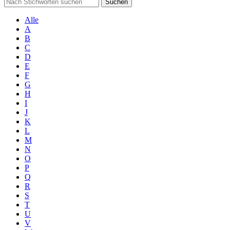
Suchen
Alle
A
B
C
D
E
F
G
H
I
J
K
L
M
N
O
P
Q
R
S
T
U
V