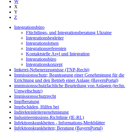
W
X
Y
Z
Integrationsbüro
Flüchtlings- und Integrationsberatung Ukraine
Integrationsbegleiter
Integrationslotsen
Integrationsreferenten
Kontaktstelle Asyl und Integration
Integrationsbüro
Integrationskonzept
Imkerei-Nebenerzeugnisse (TNP-Recht)
Immissionsschutz; Beantragung einer Genehmigung für die
Errichtung und den Betrieb einer Anlage (BayernPortal)
immissionsschutzfachliche Beurteilung von Anlagen (techn.
Umweltschutz)
Immissionsschutzrecht
Impfberatung
Impfschäden, Hilfen bei
Indirekteinleitergenehmigung
Industrieemissions-Richtlinie (IE-RL)
Infektionskrankheiten - Informations-Merkblätter
Infektionskrankheiten; Beratung (BayernPortal)