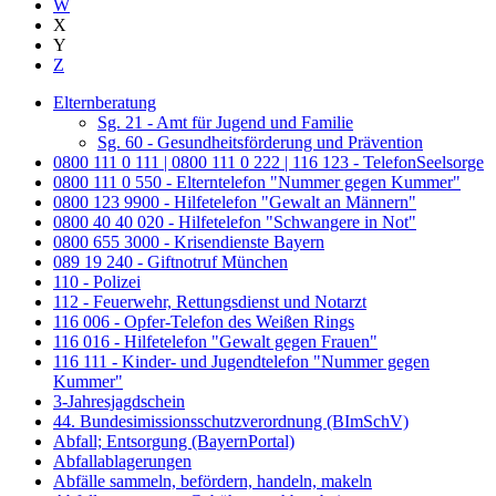
W
X
Y
Z
Elternberatung
Sg. 21 - Amt für Jugend und Familie
Sg. 60 - Gesundheitsförderung und Prävention
0800 111 0 111 | 0800 111 0 222 | 116 123 - TelefonSeelsorge
0800 111 0 550 - Elterntelefon "Nummer gegen Kummer"
0800 123 9900 - Hilfetelefon "Gewalt an Männern"
0800 40 40 020 - Hilfetelefon "Schwangere in Not"
0800 655 3000 - Krisendienste Bayern
089 19 240 - Giftnotruf München
110 - Polizei
112 - Feuerwehr, Rettungsdienst und Notarzt
116 006 - Opfer-Telefon des Weißen Rings
116 016 - Hilfetelefon "Gewalt gegen Frauen"
116 111 - Kinder- und Jugendtelefon "Nummer gegen
Kummer"
3-Jahresjagdschein
44. Bundesimissionsschutzverordnung (BImSchV)
Abfall; Entsorgung (BayernPortal)
Abfallablagerungen
Abfälle sammeln, befördern, handeln, makeln