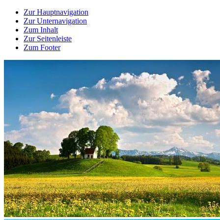
Zur Hauptnavigation
Zur Unternavigation
Zum Inhalt
Zur Seitenleiste
Zum Footer