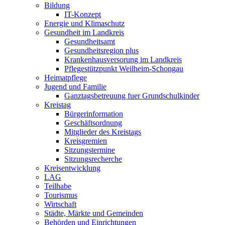
Bildung
IT-Konzept
Energie und Klimaschutz
Gesundheit im Landkreis
Gesundheitsamt
Gesundheitsregion plus
Krankenhausversorung im Landkreis
Pflegestützpunkt Weilheim-Schongau
Heimatpflege
Jugend und Familie
Ganztagsbetreuung fuer Grundschulkinder
Kreistag
Bürgerinformation
Geschäftsordnung
Mitglieder des Kreistags
Kreisgremien
Sitzungstermine
Sitzungsrecherche
Kreisentwicklung
LAG
Teilhabe
Tourismus
Wirtschaft
Städte, Märkte und Gemeinden
Behörden und Einrichtungen