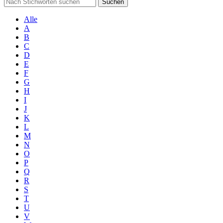
Suchen
Alle
A
B
C
D
E
F
G
H
I
J
K
L
M
N
O
P
Q
R
S
T
U
V