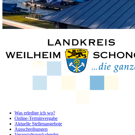
Was erledige ich wo?
Online-Terminvergabe
Aktuelle Stellenangebote
Ausschreibungen
Veranstaltungskalender