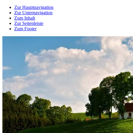
Zur Hauptnavigation
Zur Unternavigation
Zum Inhalt
Zur Seitenleiste
Zum Footer