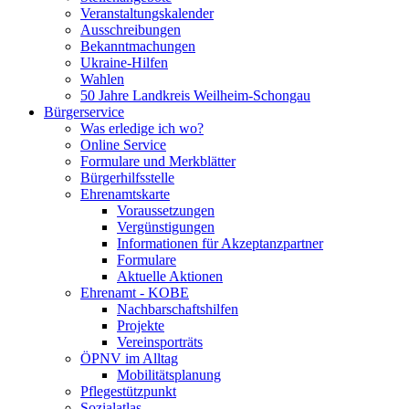
Veranstaltungskalender
Ausschreibungen
Bekanntmachungen
Ukraine-Hilfen
Wahlen
50 Jahre Landkreis Weilheim-Schongau
Bürgerservice
Was erledige ich wo?
Online Service
Formulare und Merkblätter
Bürgerhilfsstelle
Ehrenamtskarte
Voraussetzungen
Vergünstigungen
Informationen für Akzeptanzpartner
Formulare
Aktuelle Aktionen
Ehrenamt - KOBE
Nachbarschaftshilfen
Projekte
Vereinsporträts
ÖPNV im Alltag
Mobilitätsplanung
Pflegestützpunkt
Sozialatlas