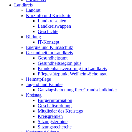
Landkreis
Landrat
Kurzinfo und Kreiskarte
Landkreisdaten
Landkreiswappen
Geschichte
Bildung
IT-Konzept
Energie und Klimaschutz
Gesundheit im Landkreis
Gesundheitsamt
Gesundheitsregion plus
Krankenhausversorung im Landkreis
Pflegestützpunkt Weilheim-Schongau
Heimatpflege
Jugend und Familie
Ganztagsbetreuung fuer Grundschulkinder
Kreistag
Bürgerinformation
Geschäftsordnung
Mitglieder des Kreistags
Kreisgremien
Sitzungstermine
Sitzungsrecherche