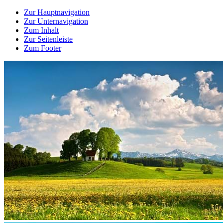
Zur Hauptnavigation
Zur Unternavigation
Zum Inhalt
Zur Seitenleiste
Zum Footer