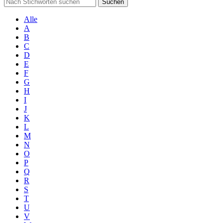
Suchen
Alle
A
B
C
D
E
F
G
H
I
J
K
L
M
N
O
P
Q
R
S
T
U
V