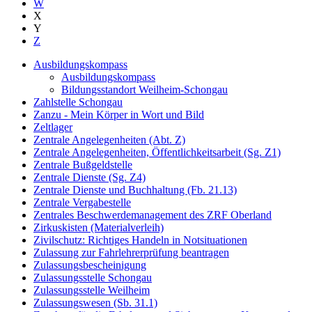
W
X
Y
Z
Ausbildungskompass
Ausbildungskompass
Bildungsstandort Weilheim-Schongau
Zahlstelle Schongau
Zanzu - Mein Körper in Wort und Bild
Zeltlager
Zentrale Angelegenheiten (Abt. Z)
Zentrale Angelegenheiten, Öffentlichkeitsarbeit (Sg. Z1)
Zentrale Bußgeldstelle
Zentrale Dienste (Sg. Z4)
Zentrale Dienste und Buchhaltung (Fb. 21.13)
Zentrale Vergabestelle
Zentrales Beschwerdemanagement des ZRF Oberland
Zirkuskisten (Materialverleih)
Zivilschutz: Richtiges Handeln in Notsituationen
Zulassung zur Fahrlehrerprüfung beantragen
Zulassungsbescheinigung
Zulassungsstelle Schongau
Zulassungsstelle Weilheim
Zulassungswesen (Sb. 31.1)