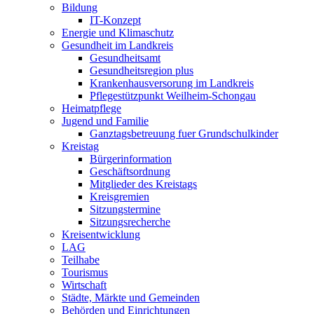
Bildung
IT-Konzept
Energie und Klimaschutz
Gesundheit im Landkreis
Gesundheitsamt
Gesundheitsregion plus
Krankenhausversorung im Landkreis
Pflegestützpunkt Weilheim-Schongau
Heimatpflege
Jugend und Familie
Ganztagsbetreuung fuer Grundschulkinder
Kreistag
Bürgerinformation
Geschäftsordnung
Mitglieder des Kreistags
Kreisgremien
Sitzungstermine
Sitzungsrecherche
Kreisentwicklung
LAG
Teilhabe
Tourismus
Wirtschaft
Städte, Märkte und Gemeinden
Behörden und Einrichtungen