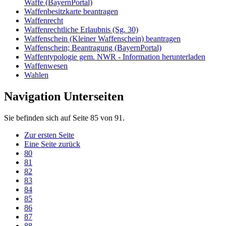
Waffe (BayernPortal)
Waffenbesitzkarte beantragen
Waffenrecht
Waffenrechtliche Erlaubnis (Sg. 30)
Waffenschein (Kleiner Waffenschein) beantragen
Waffenschein; Beantragung (BayernPortal)
Waffentypologie gem. NWR - Information herunterladen
Waffenwesen
Wahlen
Navigation Unterseiten
Sie befinden sich auf Seite 85 von 91.
Zur ersten Seite
Eine Seite zurück
80
81
82
83
84
85
86
87
88