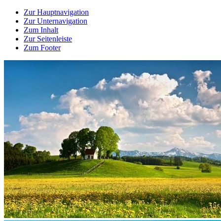
Zur Hauptnavigation
Zur Unternavigation
Zum Inhalt
Zur Seitenleiste
Zum Footer