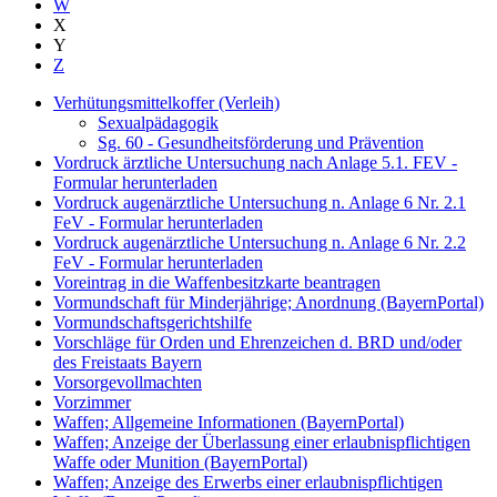
W
X
Y
Z
Verhütungsmittelkoffer (Verleih)
Sexualpädagogik
Sg. 60 - Gesundheitsförderung und Prävention
Vordruck ärztliche Untersuchung nach Anlage 5.1. FEV -
Formular herunterladen
Vordruck augenärztliche Untersuchung n. Anlage 6 Nr. 2.1
FeV - Formular herunterladen
Vordruck augenärztliche Untersuchung n. Anlage 6 Nr. 2.2
FeV - Formular herunterladen
Voreintrag in die Waffenbesitzkarte beantragen
Vormundschaft für Minderjährige; Anordnung (BayernPortal)
Vormundschaftsgerichtshilfe
Vorschläge für Orden und Ehrenzeichen d. BRD und/oder
des Freistaats Bayern
Vorsorgevollmachten
Vorzimmer
Waffen; Allgemeine Informationen (BayernPortal)
Waffen; Anzeige der Überlassung einer erlaubnispflichtigen
Waffe oder Munition (BayernPortal)
Waffen; Anzeige des Erwerbs einer erlaubnispflichtigen