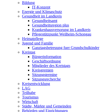
Bildung
IT-Konzept
Energie und Klimaschutz
Gesundheit im Landkreis
Gesundheitsamt
Gesundheitsregion plus
Krankenhausversorung im Landkreis
Pflegestützpunkt Weilheim-Schongau
Heimatpflege
Jugend und Familie
Ganztagsbetreuung fuer Grundschulkinder
Kreistag
Bürgerinformation
Geschäftsordnung
Mitglieder des Kreistags
Kreisgremien
Sitzungstermine
Sitzungsrecherche
Kreisentwicklung
LAG
Teilhabe
Tourismus
Wirtschaft
Städte, Märkte und Gemeinden
Behörden und Einrichtungen