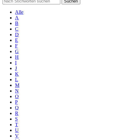
Suchen
Alle
A
B
C
D
E
F
G
H
I
J
K
L
M
N
O
P
Q
R
S
T
U
V