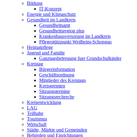
Bildung
IT-Konzept
Energie und Klimaschutz
Gesundheit im Landkreis
Gesundheitsamt
Gesundheitsregion plus
Krankenhausversorung im Landkreis
Pflegestützpunkt Weilheim-Schongau
Heimatpflege
Jugend und Familie
Ganztagsbetreuung fuer Grundschulkinder
Kreistag
Bürgerinformation
Geschäftsordnung
Mitglieder des Kreistags
Kreisgremien
Sitzungstermine
Sitzungsrecherche
Kreisentwicklung
LAG
Teilhabe
Tourismus
Wirtschaft
Städte, Märkte und Gemeinden
Behörden und Einrichtungen