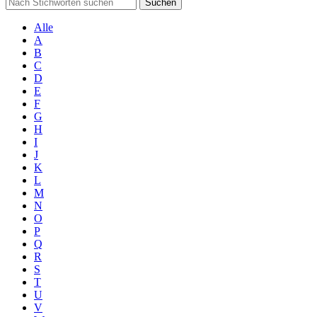
Suchen
Alle
A
B
C
D
E
F
G
H
I
J
K
L
M
N
O
P
Q
R
S
T
U
V