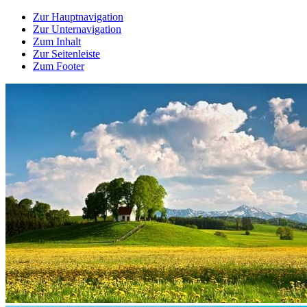
Zur Hauptnavigation
Zur Unternavigation
Zum Inhalt
Zur Seitenleiste
Zum Footer