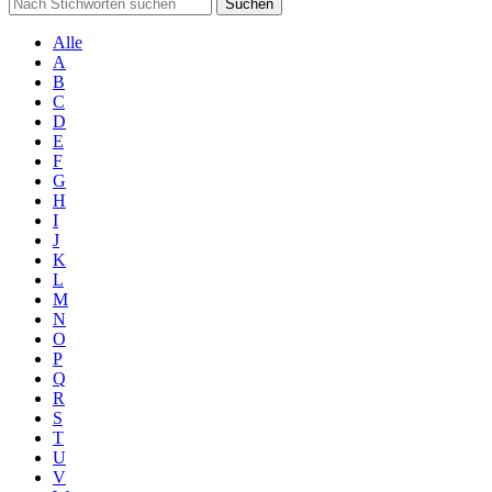
Suchen
Alle
A
B
C
D
E
F
G
H
I
J
K
L
M
N
O
P
Q
R
S
T
U
V