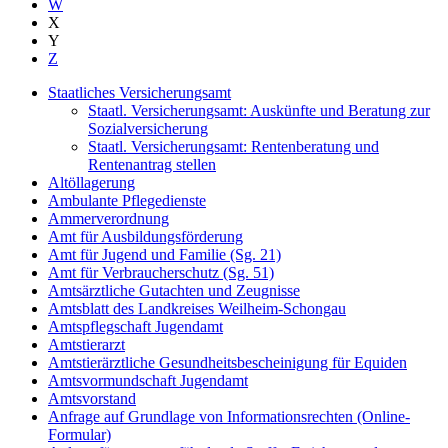
W
X
Y
Z
Staatliches Versicherungsamt
Staatl. Versicherungsamt: Auskünfte und Beratung zur
Sozialversicherung
Staatl. Versicherungsamt: Rentenberatung und
Rentenantrag stellen
Altöllagerung
Ambulante Pflegedienste
Ammerverordnung
Amt für Ausbildungsförderung
Amt für Jugend und Familie (Sg. 21)
Amt für Verbraucherschutz (Sg. 51)
Amtsärztliche Gutachten und Zeugnisse
Amtsblatt des Landkreises Weilheim-Schongau
Amtspflegschaft Jugendamt
Amtstierarzt
Amtstierärztliche Gesundheitsbescheinigung für Equiden
Amtsvormundschaft Jugendamt
Amtsvorstand
Anfrage auf Grundlage von Informationsrechten (Online-
Formular)