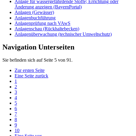
Anlage für wassergefährdende Stoffe; Errichtung oder
Änderung anzeigen (BayernPortal)
Anlagen (Gewässer)
Anlagenbuchführung
Anlagenprüfung nach VAwS
Anlagenschau (Rückhaltebecken)
Anlagenüberwachung (technischer Umweltschutz)
Navigation Unterseiten
Sie befinden sich auf Seite 5 von 91.
Zur ersten Seite
Eine Seite zurück
1
2
3
4
5
6
7
8
9
10
Eine Seite vor