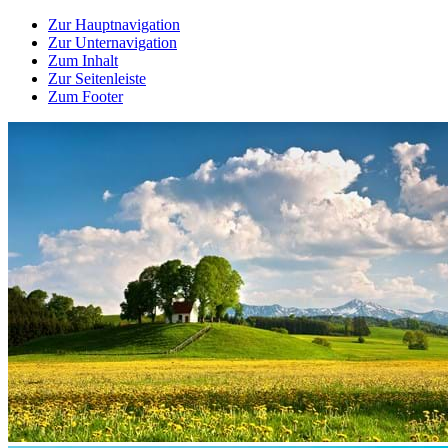
Zur Hauptnavigation
Zur Unternavigation
Zum Inhalt
Zur Seitenleiste
Zum Footer