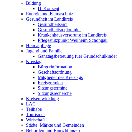
Bildung
IT-Konzept
Energie und Klimaschutz
Gesundheit im Landkreis
Gesundheitsamt
Gesundheitsregion plus
Krankenhausversorung im Landkreis
Pflegestützpunkt Weilheim-Schongau
Heimatpflege
Jugend und Familie
Ganztagsbetreuung fuer Grundschulkinder
Kreistag
Bürgerinformation
Geschäftsordnung
Mitglieder des Kreistags
Kreisgremien
Sitzungstermine
Sitzungsrecherche
Kreisentwicklung
LAG
Teilhabe
Tourismus
Wirtschaft
Städte, Märkte und Gemeinden
Behörden und Einrichtungen