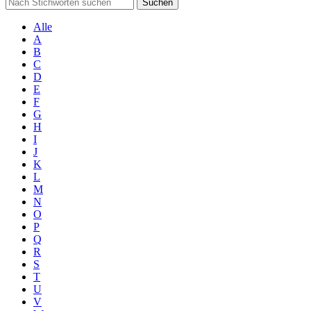
Suchen
Alle
A
B
C
D
E
F
G
H
I
J
K
L
M
N
O
P
Q
R
S
T
U
V