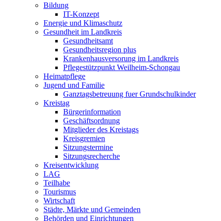
Bildung
IT-Konzept
Energie und Klimaschutz
Gesundheit im Landkreis
Gesundheitsamt
Gesundheitsregion plus
Krankenhausversorung im Landkreis
Pflegestützpunkt Weilheim-Schongau
Heimatpflege
Jugend und Familie
Ganztagsbetreuung fuer Grundschulkinder
Kreistag
Bürgerinformation
Geschäftsordnung
Mitglieder des Kreistags
Kreisgremien
Sitzungstermine
Sitzungsrecherche
Kreisentwicklung
LAG
Teilhabe
Tourismus
Wirtschaft
Städte, Märkte und Gemeinden
Behörden und Einrichtungen