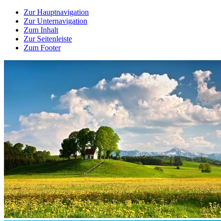
Zur Hauptnavigation
Zur Unternavigation
Zum Inhalt
Zur Seitenleiste
Zum Footer