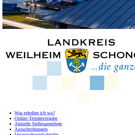
Was erledige ich wo?
Online-Terminvergabe
Aktuelle Stellenangebote
Ausschreibungen
Veranstaltungskalender