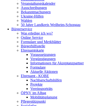
Veranstaltungskalender
Ausschreibungen
Bekanntmachungen
Ukraine-Hilfen
Wahlen
50 Jahre Landkreis Weilheim-Schongau
Bürgerservice
Was erledige ich wo?
Online Service
Formulare und Merkblätter
Bürgerhilfsstelle
Ehrenamtskarte
Voraussetzungen
Vergünstigungen
Informationen für Akzeptanzpartner
Formulare
Aktuelle Aktionen
Ehrenamt - KOBE
Nachbarschaftshilfen
Projekte
Vereinsporträts
ÖPNV im Alltag
Mobilitätsplanung
Pflegestützpunkt
Sozialatlas