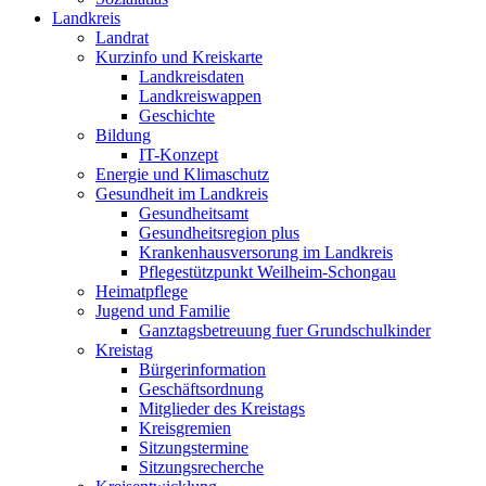
Landkreis
Landrat
Kurzinfo und Kreiskarte
Landkreisdaten
Landkreiswappen
Geschichte
Bildung
IT-Konzept
Energie und Klimaschutz
Gesundheit im Landkreis
Gesundheitsamt
Gesundheitsregion plus
Krankenhausversorung im Landkreis
Pflegestützpunkt Weilheim-Schongau
Heimatpflege
Jugend und Familie
Ganztagsbetreuung fuer Grundschulkinder
Kreistag
Bürgerinformation
Geschäftsordnung
Mitglieder des Kreistags
Kreisgremien
Sitzungstermine
Sitzungsrecherche