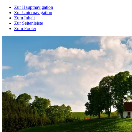
Zur Hauptnavigation
Zur Unternavigation
Zum Inhalt
Zur Seitenleiste
Zum Footer