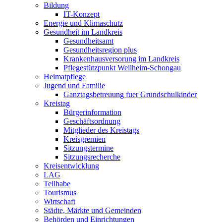
Bildung
IT-Konzept
Energie und Klimaschutz
Gesundheit im Landkreis
Gesundheitsamt
Gesundheitsregion plus
Krankenhausversorung im Landkreis
Pflegestützpunkt Weilheim-Schongau
Heimatpflege
Jugend und Familie
Ganztagsbetreuung fuer Grundschulkinder
Kreistag
Bürgerinformation
Geschäftsordnung
Mitglieder des Kreistags
Kreisgremien
Sitzungstermine
Sitzungsrecherche
Kreisentwicklung
LAG
Teilhabe
Tourismus
Wirtschaft
Städte, Märkte und Gemeinden
Behörden und Einrichtungen