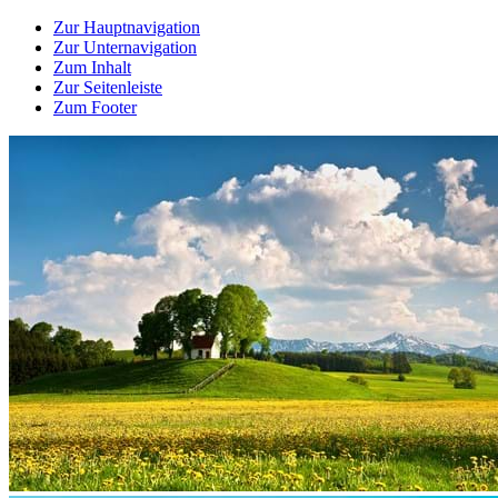
Zur Hauptnavigation
Zur Unternavigation
Zum Inhalt
Zur Seitenleiste
Zum Footer