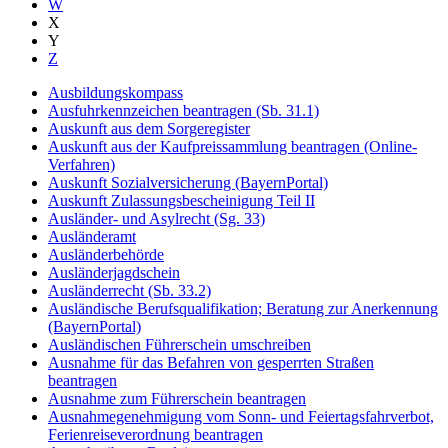
W
X
Y
Z
Ausbildungskompass
Ausfuhrkennzeichen beantragen (Sb. 31.1)
Auskunft aus dem Sorgeregister
Auskunft aus der Kaufpreissammlung beantragen (Online-
Verfahren)
Auskunft Sozialversicherung (BayernPortal)
Auskunft Zulassungsbescheinigung Teil II
Ausländer- und Asylrecht (Sg. 33)
Ausländeramt
Ausländerbehörde
Ausländerjagdschein
Ausländerrecht (Sb. 33.2)
Ausländische Berufsqualifikation; Beratung zur Anerkennung
(BayernPortal)
Ausländischen Führerschein umschreiben
Ausnahme für das Befahren von gesperrten Straßen
beantragen
Ausnahme zum Führerschein beantragen
Ausnahmegenehmigung vom Sonn- und Feiertagsfahrverbot,
Ferienreiseverordnung beantragen