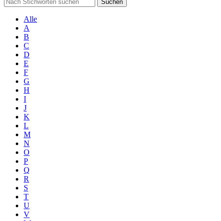
Suchen
Alle
A
B
C
D
E
F
G
H
I
J
K
L
M
N
O
P
Q
R
S
T
U
V