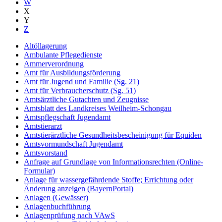
W
X
Y
Z
Altöllagerung
Ambulante Pflegedienste
Ammerverordnung
Amt für Ausbildungsförderung
Amt für Jugend und Familie (Sg. 21)
Amt für Verbraucherschutz (Sg. 51)
Amtsärztliche Gutachten und Zeugnisse
Amtsblatt des Landkreises Weilheim-Schongau
Amtspflegschaft Jugendamt
Amtstierarzt
Amtstierärztliche Gesundheitsbescheinigung für Equiden
Amtsvormundschaft Jugendamt
Amtsvorstand
Anfrage auf Grundlage von Informationsrechten (Online-
Formular)
Anlage für wassergefährdende Stoffe; Errichtung oder
Änderung anzeigen (BayernPortal)
Anlagen (Gewässer)
Anlagenbuchführung
Anlagenprüfung nach VAwS