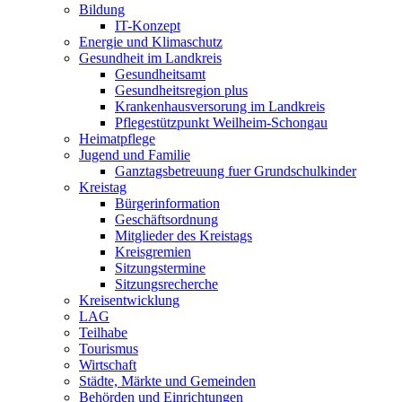
Bildung
IT-Konzept
Energie und Klimaschutz
Gesundheit im Landkreis
Gesundheitsamt
Gesundheitsregion plus
Krankenhausversorung im Landkreis
Pflegestützpunkt Weilheim-Schongau
Heimatpflege
Jugend und Familie
Ganztagsbetreuung fuer Grundschulkinder
Kreistag
Bürgerinformation
Geschäftsordnung
Mitglieder des Kreistags
Kreisgremien
Sitzungstermine
Sitzungsrecherche
Kreisentwicklung
LAG
Teilhabe
Tourismus
Wirtschaft
Städte, Märkte und Gemeinden
Behörden und Einrichtungen