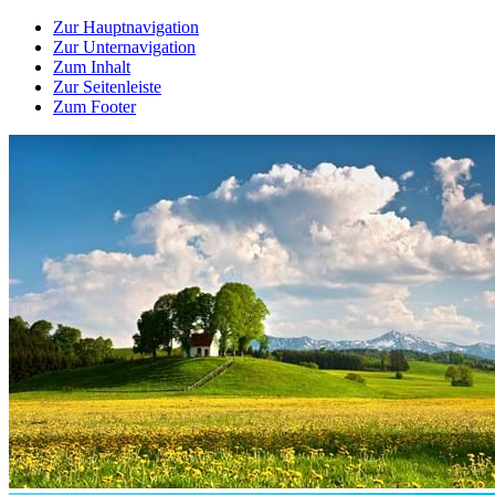
Zur Hauptnavigation
Zur Unternavigation
Zum Inhalt
Zur Seitenleiste
Zum Footer