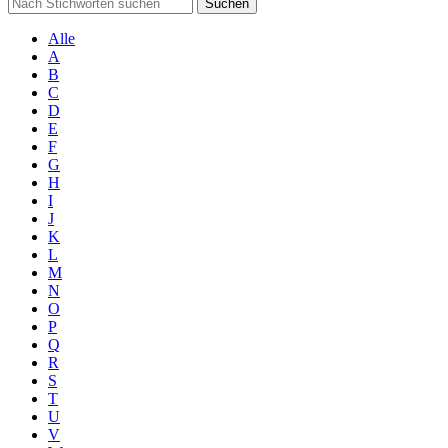
Suchen
Alle
A
B
C
D
E
F
G
H
I
J
K
L
M
N
O
P
Q
R
S
T
U
V