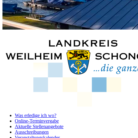
Was erledige ich wo?
Online-Terminvergabe
Aktuelle Stellenangebote
Ausschreibungen
Veranstaltungskalender