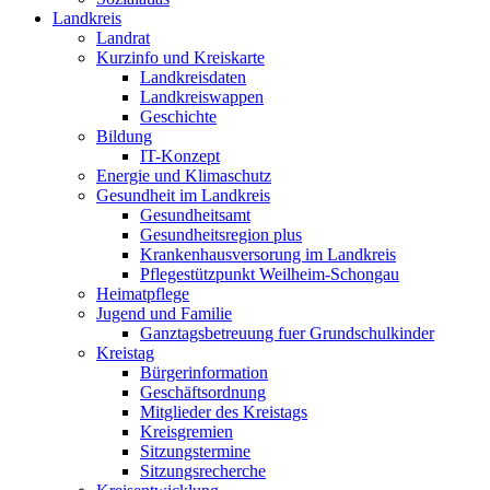
Landkreis
Landrat
Kurzinfo und Kreiskarte
Landkreisdaten
Landkreiswappen
Geschichte
Bildung
IT-Konzept
Energie und Klimaschutz
Gesundheit im Landkreis
Gesundheitsamt
Gesundheitsregion plus
Krankenhausversorung im Landkreis
Pflegestützpunkt Weilheim-Schongau
Heimatpflege
Jugend und Familie
Ganztagsbetreuung fuer Grundschulkinder
Kreistag
Bürgerinformation
Geschäftsordnung
Mitglieder des Kreistags
Kreisgremien
Sitzungstermine
Sitzungsrecherche