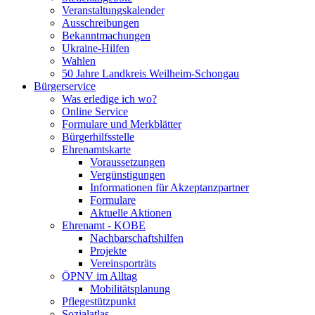
Veranstaltungskalender
Ausschreibungen
Bekanntmachungen
Ukraine-Hilfen
Wahlen
50 Jahre Landkreis Weilheim-Schongau
Bürgerservice
Was erledige ich wo?
Online Service
Formulare und Merkblätter
Bürgerhilfsstelle
Ehrenamtskarte
Voraussetzungen
Vergünstigungen
Informationen für Akzeptanzpartner
Formulare
Aktuelle Aktionen
Ehrenamt - KOBE
Nachbarschaftshilfen
Projekte
Vereinsporträts
ÖPNV im Alltag
Mobilitätsplanung
Pflegestützpunkt
Sozialatlas