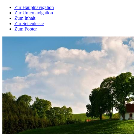
Zur Hauptnavigation
Zur Unternavigation
Zum Inhalt
Zur Seitenleiste
Zum Footer