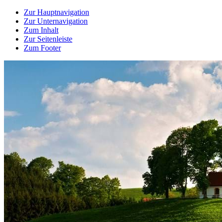
Zur Hauptnavigation
Zur Unternavigation
Zum Inhalt
Zur Seitenleiste
Zum Footer