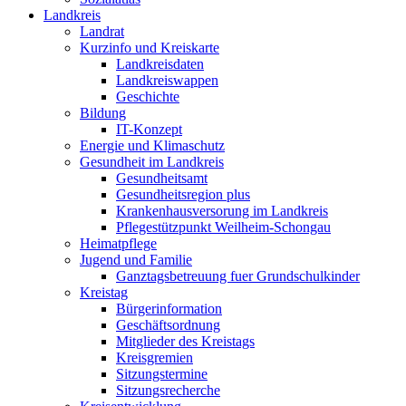
Landkreis
Landrat
Kurzinfo und Kreiskarte
Landkreisdaten
Landkreiswappen
Geschichte
Bildung
IT-Konzept
Energie und Klimaschutz
Gesundheit im Landkreis
Gesundheitsamt
Gesundheitsregion plus
Krankenhausversorung im Landkreis
Pflegestützpunkt Weilheim-Schongau
Heimatpflege
Jugend und Familie
Ganztagsbetreuung fuer Grundschulkinder
Kreistag
Bürgerinformation
Geschäftsordnung
Mitglieder des Kreistags
Kreisgremien
Sitzungstermine
Sitzungsrecherche