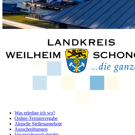
Was erledige ich wo?
Online-Terminvergabe
Aktuelle Stellenangebote
Ausschreibungen
Veranstaltungskalender