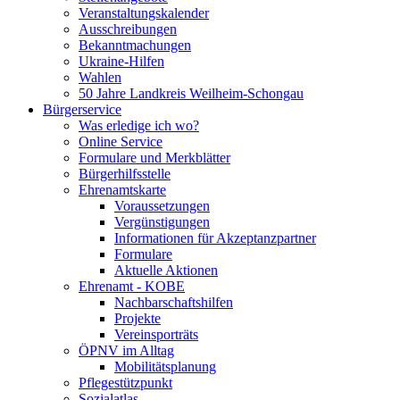
Veranstaltungskalender
Ausschreibungen
Bekanntmachungen
Ukraine-Hilfen
Wahlen
50 Jahre Landkreis Weilheim-Schongau
Bürgerservice
Was erledige ich wo?
Online Service
Formulare und Merkblätter
Bürgerhilfsstelle
Ehrenamtskarte
Voraussetzungen
Vergünstigungen
Informationen für Akzeptanzpartner
Formulare
Aktuelle Aktionen
Ehrenamt - KOBE
Nachbarschaftshilfen
Projekte
Vereinsporträts
ÖPNV im Alltag
Mobilitätsplanung
Pflegestützpunkt
Sozialatlas