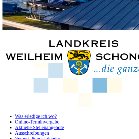
Was erledige ich wo?
Online-Terminvergabe
Aktuelle Stellenangebote
Ausschreibungen
Veranstaltungskalender