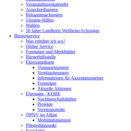
Veranstaltungskalender
Ausschreibungen
Bekanntmachungen
Ukraine-Hilfen
Wahlen
50 Jahre Landkreis Weilheim-Schongau
Bürgerservice
Was erledige ich wo?
Online Service
Formulare und Merkblätter
Bürgerhilfsstelle
Ehrenamtskarte
Voraussetzungen
Vergünstigungen
Informationen für Akzeptanzpartner
Formulare
Aktuelle Aktionen
Ehrenamt - KOBE
Nachbarschaftshilfen
Projekte
Vereinsporträts
ÖPNV im Alltag
Mobilitätsplanung
Pflegestützpunkt
Sozialatlas