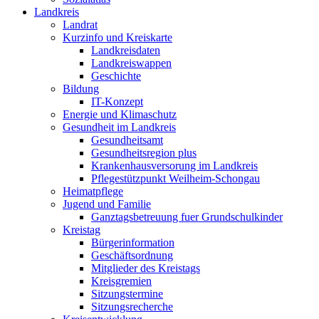
Landkreis
Landrat
Kurzinfo und Kreiskarte
Landkreisdaten
Landkreiswappen
Geschichte
Bildung
IT-Konzept
Energie und Klimaschutz
Gesundheit im Landkreis
Gesundheitsamt
Gesundheitsregion plus
Krankenhausversorung im Landkreis
Pflegestützpunkt Weilheim-Schongau
Heimatpflege
Jugend und Familie
Ganztagsbetreuung fuer Grundschulkinder
Kreistag
Bürgerinformation
Geschäftsordnung
Mitglieder des Kreistags
Kreisgremien
Sitzungstermine
Sitzungsrecherche