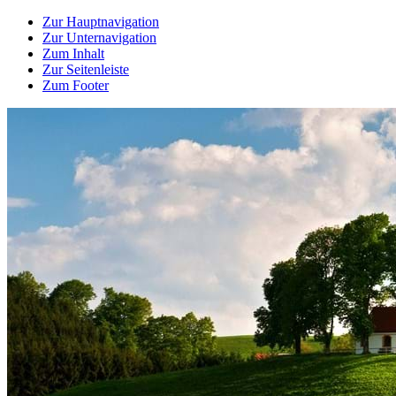
Zur Hauptnavigation
Zur Unternavigation
Zum Inhalt
Zur Seitenleiste
Zum Footer