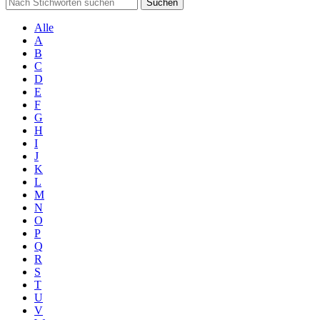
Suchen
Alle
A
B
C
D
E
F
G
H
I
J
K
L
M
N
O
P
Q
R
S
T
U
V