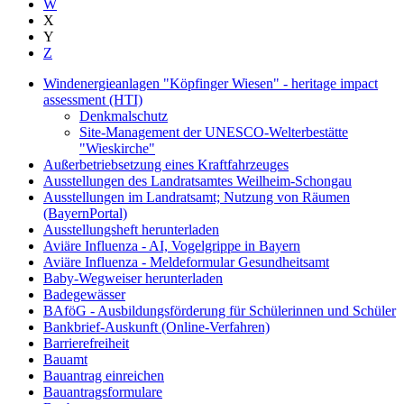
W
X
Y
Z
Windenergieanlagen "Köpfinger Wiesen" - heritage impact
assessment (HTI)
Denkmalschutz
Site-Management der UNESCO-Welterbestätte
"Wieskirche"
Außerbetriebsetzung eines Kraftfahrzeuges
Ausstellungen des Landratsamtes Weilheim-Schongau
Ausstellungen im Landratsamt; Nutzung von Räumen
(BayernPortal)
Ausstellungsheft herunterladen
Aviäre Influenza - AI, Vogelgrippe in Bayern
Aviäre Influenza - Meldeformular Gesundheitsamt
Baby-Wegweiser herunterladen
Badegewässer
BAföG - Ausbildungsförderung für Schülerinnen und Schüler
Bankbrief-Auskunft (Online-Verfahren)
Barrierefreiheit
Bauamt
Bauantrag einreichen
Bauantragsformulare