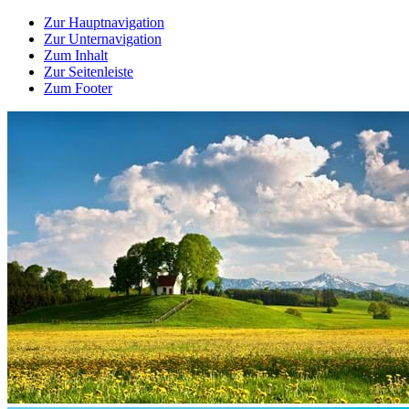
Zur Hauptnavigation
Zur Unternavigation
Zum Inhalt
Zur Seitenleiste
Zum Footer