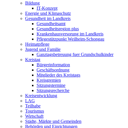
Bildung
IT-Konzept
Energie und Klimaschutz
Gesundheit im Landkreis
Gesundheitsamt
Gesundheitsregion plus
Krankenhausversorung im Landkreis
Pflegestützpunkt Weilheim-Schongau
Heimatpflege
Jugend und Familie
Ganztagsbetreuung fuer Grundschulkinder
Kreistag
Bürgerinformation
Geschäftsordnung
Mitglieder des Kreistags
Kreisgremien
Sitzungstermine
Sitzungsrecherche
Kreisentwicklung
LAG
Teilhabe
Tourismus
Wirtschaft
Städte, Märkte und Gemeinden
Behörden und Einrichtungen