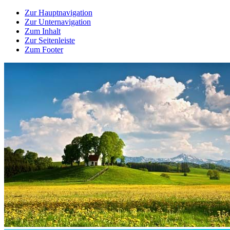
Zur Hauptnavigation
Zur Unternavigation
Zum Inhalt
Zur Seitenleiste
Zum Footer