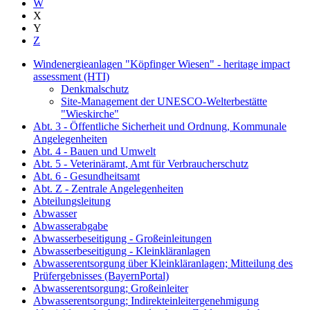
W
X
Y
Z
Windenergieanlagen "Köpfinger Wiesen" - heritage impact
assessment (HTI)
Denkmalschutz
Site-Management der UNESCO-Welterbestätte
"Wieskirche"
Abt. 3 - Öffentliche Sicherheit und Ordnung, Kommunale
Angelegenheiten
Abt. 4 - Bauen und Umwelt
Abt. 5 - Veterinäramt, Amt für Verbraucherschutz
Abt. 6 - Gesundheitsamt
Abt. Z - Zentrale Angelegenheiten
Abteilungsleitung
Abwasser
Abwasserabgabe
Abwasserbeseitigung - Großeinleitungen
Abwasserbeseitigung - Kleinkläranlagen
Abwasserentsorgung über Kleinkläranlagen; Mitteilung des
Prüfergebnisses (BayernPortal)
Abwasserentsorgung; Großeinleiter
Abwasserentsorgung; Indirekteinleitergenehmigung