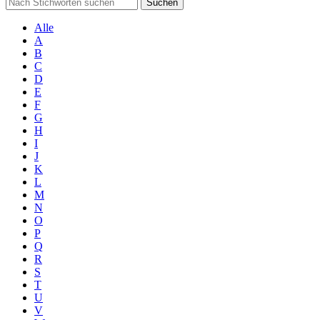
Suchen
Alle
A
B
C
D
E
F
G
H
I
J
K
L
M
N
O
P
Q
R
S
T
U
V