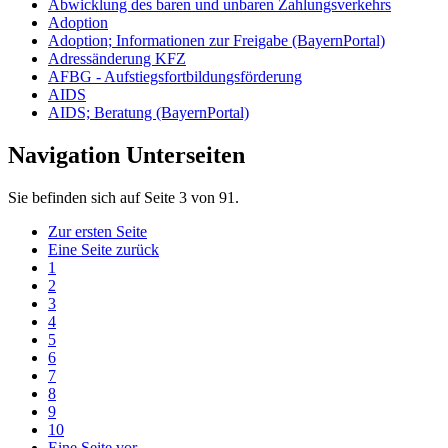
Abwicklung des baren und unbaren Zahlungsverkehrs
Adoption
Adoption; Informationen zur Freigabe (BayernPortal)
Adressänderung KFZ
AFBG - Aufstiegsfortbildungsförderung
AIDS
AIDS; Beratung (BayernPortal)
Navigation Unterseiten
Sie befinden sich auf Seite 3 von 91.
Zur ersten Seite
Eine Seite zurück
1
2
3
4
5
6
7
8
9
10
Eine Seite vor