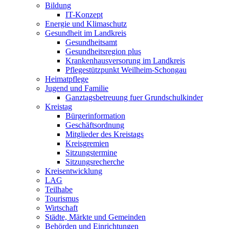
Bildung
IT-Konzept
Energie und Klimaschutz
Gesundheit im Landkreis
Gesundheitsamt
Gesundheitsregion plus
Krankenhausversorung im Landkreis
Pflegestützpunkt Weilheim-Schongau
Heimatpflege
Jugend und Familie
Ganztagsbetreuung fuer Grundschulkinder
Kreistag
Bürgerinformation
Geschäftsordnung
Mitglieder des Kreistags
Kreisgremien
Sitzungstermine
Sitzungsrecherche
Kreisentwicklung
LAG
Teilhabe
Tourismus
Wirtschaft
Städte, Märkte und Gemeinden
Behörden und Einrichtungen