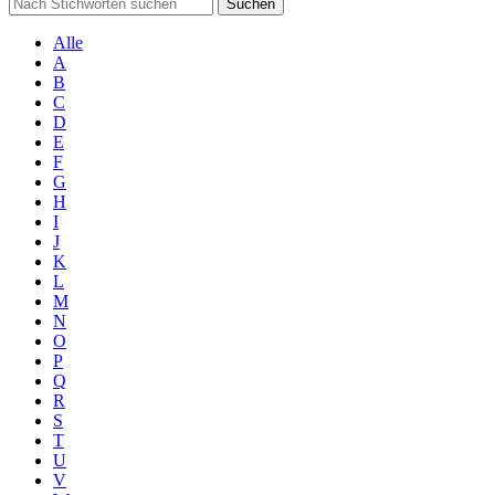
Suchen
Alle
A
B
C
D
E
F
G
H
I
J
K
L
M
N
O
P
Q
R
S
T
U
V