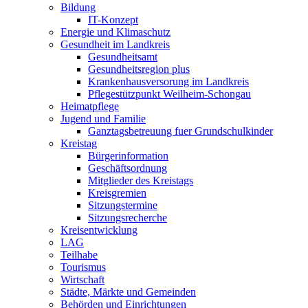
Bildung
IT-Konzept
Energie und Klimaschutz
Gesundheit im Landkreis
Gesundheitsamt
Gesundheitsregion plus
Krankenhausversorung im Landkreis
Pflegestützpunkt Weilheim-Schongau
Heimatpflege
Jugend und Familie
Ganztagsbetreuung fuer Grundschulkinder
Kreistag
Bürgerinformation
Geschäftsordnung
Mitglieder des Kreistags
Kreisgremien
Sitzungstermine
Sitzungsrecherche
Kreisentwicklung
LAG
Teilhabe
Tourismus
Wirtschaft
Städte, Märkte und Gemeinden
Behörden und Einrichtungen