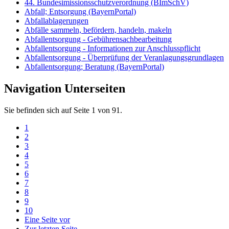
44. Bundesimissionsschutzverordnung (BImSchV)
Abfall; Entsorgung (BayernPortal)
Abfallablagerungen
Abfälle sammeln, befördern, handeln, makeln
Abfallentsorgung - Gebührensachbearbeitung
Abfallentsorgung - Informationen zur Anschlusspflicht
Abfallentsorgung - Überprüfung der Veranlagungsgrundlagen
Abfallentsorgung; Beratung (BayernPortal)
Navigation Unterseiten
Sie befinden sich auf Seite 1 von 91.
1
2
3
4
5
6
7
8
9
10
Eine Seite vor
Zur letzten Seite