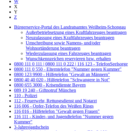
W
X
Y
Z
Bürgerservice-Portal des Landratsamtes Weilheim-Schongau
Außerbetriebsetzung eines Kraftfahrzeuges beantragen
Neuzulassung eines Kraftfahrzeuges beantragen
Umschreibung sowie Namens- und/oder
Wohnortänderung beantragen
Wiederzulassung eines Fahrzeuges beantragen
Wunschkennzeichen reservieren bzw. erhalten
0800 111 0 111 | 0800 111 0 222 | 116 123 - TelefonSeelsorge
0800 111 0 550 - Elterntelefon "Nummer gegen Kummer"
0800 123 9900 - Hilfetelefon "Gewalt an Männern"
0800 40 40 020 - Hilfetelefon "Schwangere in Not"
0800 655 3000 - Krisendienste Bayern
089 19 240 - Giftnotruf München
110 - Polizei
112 - Feuerwehr, Rettungsdienst und Notarzt
116 006 - Opfer-Telefon des Weißen Rings
116 016 - Hilfetelefon "Gewalt gegen Frauen"
116 111 - Kinder- und Jugendtelefon "Nummer gegen
Kummer"
3-Jahresjagdschein