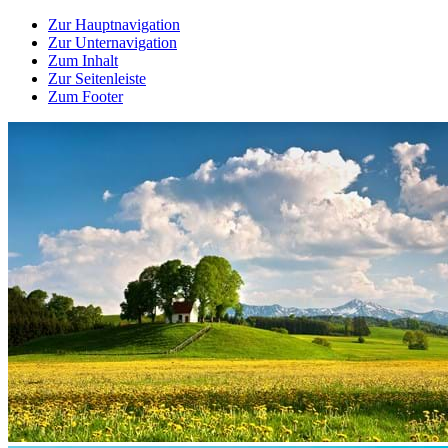
Zur Hauptnavigation
Zur Unternavigation
Zum Inhalt
Zur Seitenleiste
Zum Footer