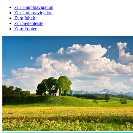
Zur Hauptnavigation
Zur Unternavigation
Zum Inhalt
Zur Seitenleiste
Zum Footer