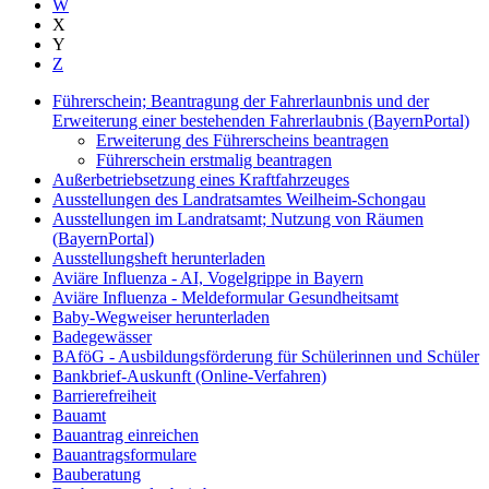
W
X
Y
Z
Führerschein; Beantragung der Fahrerlaunbnis und der
Erweiterung einer bestehenden Fahrerlaubnis (BayernPortal)
Erweiterung des Führerscheins beantragen
Führerschein erstmalig beantragen
Außerbetriebsetzung eines Kraftfahrzeuges
Ausstellungen des Landratsamtes Weilheim-Schongau
Ausstellungen im Landratsamt; Nutzung von Räumen
(BayernPortal)
Ausstellungsheft herunterladen
Aviäre Influenza - AI, Vogelgrippe in Bayern
Aviäre Influenza - Meldeformular Gesundheitsamt
Baby-Wegweiser herunterladen
Badegewässer
BAföG - Ausbildungsförderung für Schülerinnen und Schüler
Bankbrief-Auskunft (Online-Verfahren)
Barrierefreiheit
Bauamt
Bauantrag einreichen
Bauantragsformulare
Bauberatung