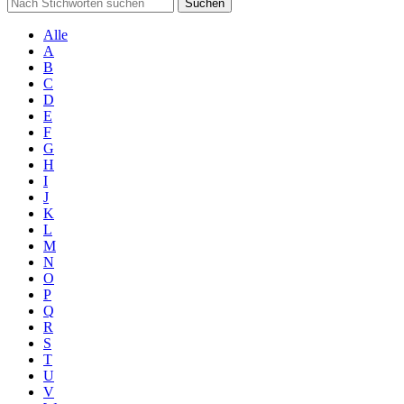
Suchen
Alle
A
B
C
D
E
F
G
H
I
J
K
L
M
N
O
P
Q
R
S
T
U
V