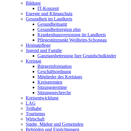
Bildung
IT-Konzept
Energie und Klimaschutz
Gesundheit im Landkreis
Gesundheitsamt
Gesundheitsregion plus
Krankenhausversorung im Landkreis
Pflegestützpunkt Weilheim-Schongau
Heimatpflege
Jugend und Familie
Ganztagsbetreuung fuer Grundschulkinder
Kreistag
Bürgerinformation
Geschäftsordnung
Mitglieder des Kreistags
Kreisgremien
Sitzungstermine
Sitzungsrecherche
Kreisentwicklung
LAG
Teilhabe
Tourismus
Wirtschaft
Städte, Märkte und Gemeinden
Behörden und Einrichtungen