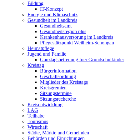
Bildung
IT-Konzept
Energie und Klimaschutz
Gesundheit im Landkreis
Gesundheitsamt
Gesundheitsregion plus
Krankenhausversorung im Landkreis
Pflegestützpunkt Weilheim-Schongau
Heimatpflege
Jugend und Familie
Ganztagsbetreuung fuer Grundschulkinder
Kreistag
Bürgerinformation
Geschäftsordnung
Mitglieder des Kreistags
Kreisgremien
Sitzungstermine
Sitzungsrecherche
Kreisentwicklung
LAG
Teilhabe
Tourismus
Wirtschaft
Städte, Märkte und Gemeinden
Behörden und Einrichtungen