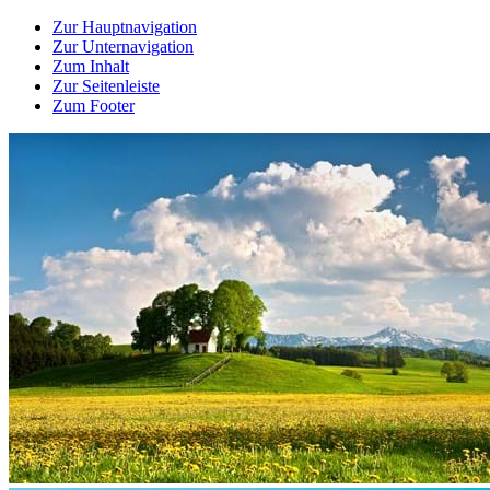
Zur Hauptnavigation
Zur Unternavigation
Zum Inhalt
Zur Seitenleiste
Zum Footer