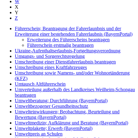
W
X
Y
Z
Führerschein; Beantragung der Fahrerlaunbnis und der
Erweiterung einer bestehenden Fahrerlaubnis (BayernPortal)
Erweiterung des Führerscheins beantragen
Führerschein erstmalig beantragen
Ukraine-Aufenthaltserlaubnis-Fortgeltungsverordnung
Umgangs- und Sorgerechtsregelung
Umschreibung einer Dienstfahrerlaubnis beantragen
Umschreibung eines Kraftfahrzeuges
Umschreibung sowie Namens- und/oder Wohnortänderung
(KFZ)
Umtausch Altführerschein
Umverteilung außerhalb des Landkreises Weilheim-Schongau
beantragen
Umweltberatung; Durchführung (BayernPortal)
Umweltbezogener Gesundheitsschutz
Umwelteinwirkungen; Beobachtung, Beurteilung und
Bewertung (BayernPortal)
Umweltmedizin; Aufklärung und Beratung (BayernPortal)
Umweltplakette; Erwerb (BayernPortal)
Umweltpreis an Schulen