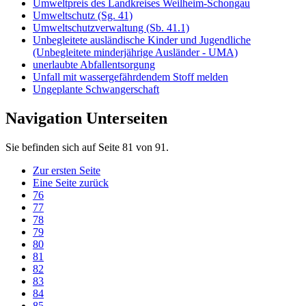
Umweltpreis des Landkreises Weilheim-Schongau
Umweltschutz (Sg. 41)
Umweltschutzverwaltung (Sb. 41.1)
Unbegleitete ausländische Kinder und Jugendliche
(Unbegleitete minderjährige Ausländer - UMA)
unerlaubte Abfallentsorgung
Unfall mit wassergefährdendem Stoff melden
Ungeplante Schwangerschaft
Navigation Unterseiten
Sie befinden sich auf Seite 81 von 91.
Zur ersten Seite
Eine Seite zurück
76
77
78
79
80
81
82
83
84
85