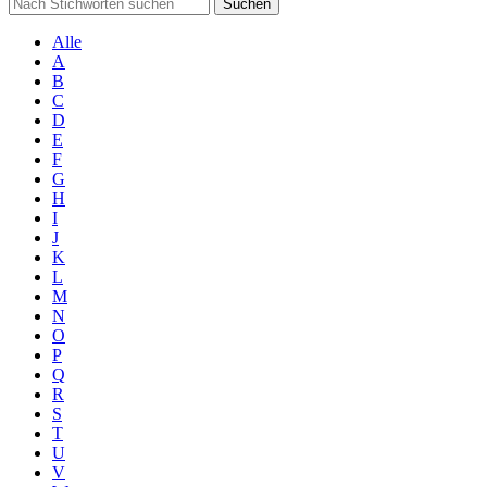
Suchen
Alle
A
B
C
D
E
F
G
H
I
J
K
L
M
N
O
P
Q
R
S
T
U
V