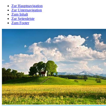
Zur Hauptnavigation
Zur Unternavigation
Zum Inhalt
Zur Seitenleiste
Zum Footer