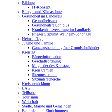
Bildung
IT-Konzept
Energie und Klimaschutz
Gesundheit im Landkreis
Gesundheitsamt
Gesundheitsregion plus
Krankenhausversorung im Landkreis
Pflegestützpunkt Weilheim-Schongau
Heimatpflege
Jugend und Familie
Ganztagsbetreuung fuer Grundschulkinder
Kreistag
Bürgerinformation
Geschäftsordnung
Mitglieder des Kreistags
Kreisgremien
Sitzungstermine
Sitzungsrecherche
Kreisentwicklung
LAG
Teilhabe
Tourismus
Wirtschaft
Städte, Märkte und Gemeinden
Behörden und Einrichtungen