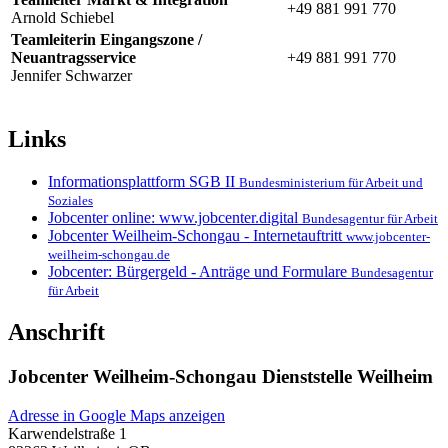
+49 881 991 770
Arnold Schiebel
Teamleiterin Eingangszone /
Neuantragsservice
+49 881 991 770
Jennifer Schwarzer
Links
Informationsplattform SGB II
Bundesministerium für Arbeit und
Soziales
Jobcenter online: www.jobcenter.digital
Bundesagentur für Arbeit
Jobcenter Weilheim-Schongau - Internetauftritt
www.jobcenter-
weilheim-schongau.de
Jobcenter: Bürgergeld - Anträge und Formulare
Bundesagentur
für Arbeit
Anschrift
Jobcenter Weilheim-Schongau Dienststelle Weilheim
Adresse in Google Maps anzeigen
Karwendelstraße 1