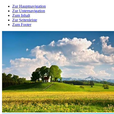
Zur Hauptnavigation
Zur Unternavigation
Zum Inhalt
Zur Seitenleiste
Zum Footer