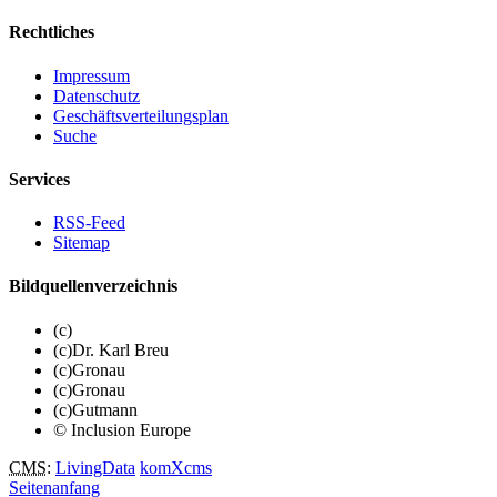
Rechtliches
Impressum
Datenschutz
Geschäftsverteilungsplan
Suche
Services
RSS-Feed
Sitemap
Bildquellenverzeichnis
(c)
(c)Dr. Karl Breu
(c)Gronau
(c)Gronau
(c)Gutmann
© Inclusion Europe
CMS
:
LivingData
komXcms
Seitenanfang