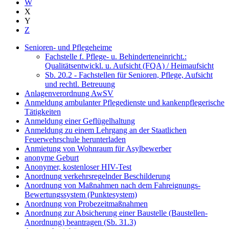
W
X
Y
Z
Senioren- und Pflegeheime
Fachstelle f. Pflege- u. Behinderteneinricht.:
Qualitätsentwickl. u. Aufsicht (FQA) / Heimaufsicht
Sb. 20.2 - Fachstellen für Senioren, Pflege, Aufsicht
und rechtl. Betreuung
Anlagenverordnung AwSV
Anmeldung ambulanter Pflegedienste und kankenpflegerische
Tätigkeiten
Anmeldung einer Geflügelhaltung
Anmeldung zu einem Lehrgang an der Staatlichen
Feuerwehrschule herunterladen
Anmietung von Wohnraum für Asylbewerber
anonyme Geburt
Anonymer, kostenloser HIV-Test
Anordnung verkehrsregelnder Beschilderung
Anordnung von Maßnahmen nach dem Fahreignungs-
Bewertungssystem (Punktesystem)
Anordnung von Probezeitmaßnahmen
Anordnung zur Absicherung einer Baustelle (Baustellen-
Anordnung) beantragen (Sb. 31.3)