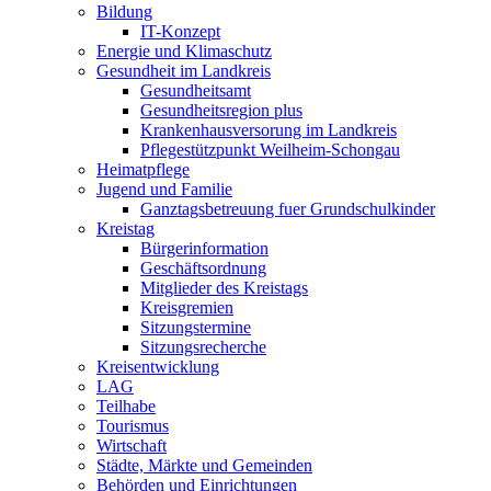
Bildung
IT-Konzept
Energie und Klimaschutz
Gesundheit im Landkreis
Gesundheitsamt
Gesundheitsregion plus
Krankenhausversorung im Landkreis
Pflegestützpunkt Weilheim-Schongau
Heimatpflege
Jugend und Familie
Ganztagsbetreuung fuer Grundschulkinder
Kreistag
Bürgerinformation
Geschäftsordnung
Mitglieder des Kreistags
Kreisgremien
Sitzungstermine
Sitzungsrecherche
Kreisentwicklung
LAG
Teilhabe
Tourismus
Wirtschaft
Städte, Märkte und Gemeinden
Behörden und Einrichtungen