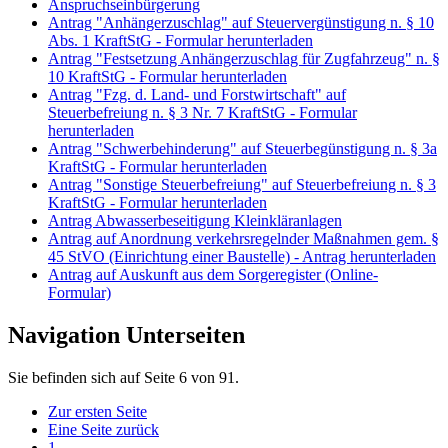
Anspruchseinbürgerung
Antrag "Anhängerzuschlag" auf Steuervergünstigung n. § 10
Abs. 1 KraftStG - Formular herunterladen
Antrag "Festsetzung Anhängerzuschlag für Zugfahrzeug" n. §
10 KraftStG - Formular herunterladen
Antrag "Fzg. d. Land- und Forstwirtschaft" auf
Steuerbefreiung n. § 3 Nr. 7 KraftStG - Formular
herunterladen
Antrag "Schwerbehinderung" auf Steuerbegünstigung n. § 3a
KraftStG - Formular herunterladen
Antrag "Sonstige Steuerbefreiung" auf Steuerbefreiung n. § 3
KraftStG - Formular herunterladen
Antrag Abwasserbeseitigung Kleinkläranlagen
Antrag auf Anordnung verkehrsregelnder Maßnahmen gem. §
45 StVO (Einrichtung einer Baustelle) - Antrag herunterladen
Antrag auf Auskunft aus dem Sorgeregister (Online-
Formular)
Navigation Unterseiten
Sie befinden sich auf Seite 6 von 91.
Zur ersten Seite
Eine Seite zurück
1