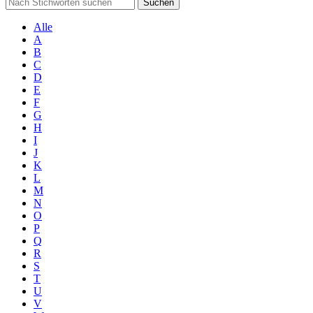
Suchen
Alle
A
B
C
D
E
F
G
H
I
J
K
L
M
N
O
P
Q
R
S
T
U
V