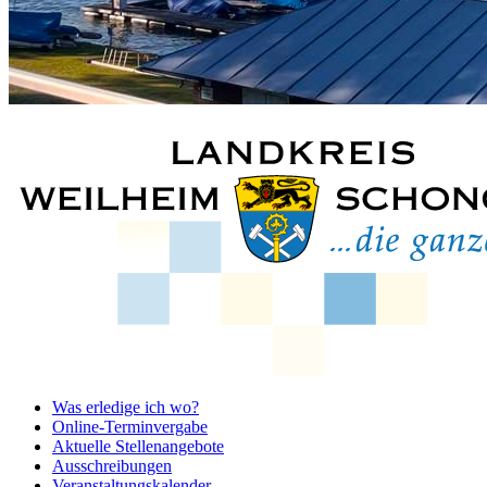
Was erledige ich wo?
Online-Terminvergabe
Aktuelle Stellenangebote
Ausschreibungen
Veranstaltungskalender