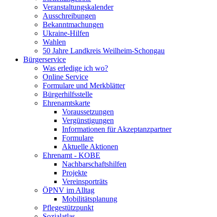
Veranstaltungskalender
Ausschreibungen
Bekanntmachungen
Ukraine-Hilfen
Wahlen
50 Jahre Landkreis Weilheim-Schongau
Bürgerservice
Was erledige ich wo?
Online Service
Formulare und Merkblätter
Bürgerhilfsstelle
Ehrenamtskarte
Voraussetzungen
Vergünstigungen
Informationen für Akzeptanzpartner
Formulare
Aktuelle Aktionen
Ehrenamt - KOBE
Nachbarschaftshilfen
Projekte
Vereinsporträts
ÖPNV im Alltag
Mobilitätsplanung
Pflegestützpunkt
Sozialatlas