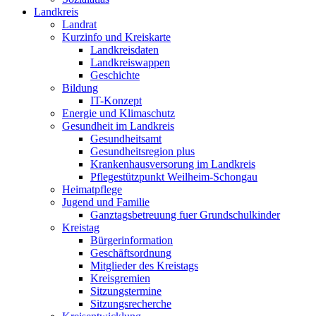
Landkreis
Landrat
Kurzinfo und Kreiskarte
Landkreisdaten
Landkreiswappen
Geschichte
Bildung
IT-Konzept
Energie und Klimaschutz
Gesundheit im Landkreis
Gesundheitsamt
Gesundheitsregion plus
Krankenhausversorung im Landkreis
Pflegestützpunkt Weilheim-Schongau
Heimatpflege
Jugend und Familie
Ganztagsbetreuung fuer Grundschulkinder
Kreistag
Bürgerinformation
Geschäftsordnung
Mitglieder des Kreistags
Kreisgremien
Sitzungstermine
Sitzungsrecherche