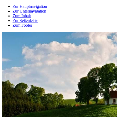
Zur Hauptnavigation
Zur Unternavigation
Zum Inhalt
Zur Seitenleiste
Zum Footer