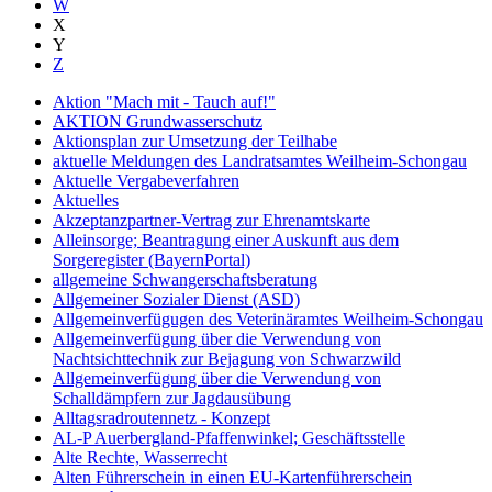
W
X
Y
Z
Aktion "Mach mit - Tauch auf!"
AKTION Grundwasserschutz
Aktionsplan zur Umsetzung der Teilhabe
aktuelle Meldungen des Landratsamtes Weilheim-Schongau
Aktuelle Vergabeverfahren
Aktuelles
Akzeptanzpartner-Vertrag zur Ehrenamtskarte
Alleinsorge; Beantragung einer Auskunft aus dem
Sorgeregister (BayernPortal)
allgemeine Schwangerschaftsberatung
Allgemeiner Sozialer Dienst (ASD)
Allgemeinverfügugen des Veterinäramtes Weilheim-Schongau
Allgemeinverfügung über die Verwendung von
Nachtsichttechnik zur Bejagung von Schwarzwild
Allgemeinverfügung über die Verwendung von
Schalldämpfern zur Jagdausübung
Alltagsradroutennetz - Konzept
AL-P Auerbergland-Pfaffenwinkel; Geschäftsstelle
Alte Rechte, Wasserrecht
Alten Führerschein in einen EU-Kartenführerschein