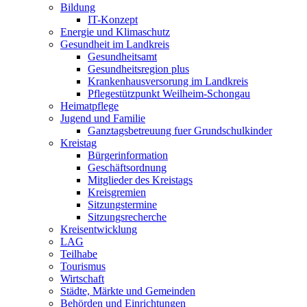
Bildung
IT-Konzept
Energie und Klimaschutz
Gesundheit im Landkreis
Gesundheitsamt
Gesundheitsregion plus
Krankenhausversorung im Landkreis
Pflegestützpunkt Weilheim-Schongau
Heimatpflege
Jugend und Familie
Ganztagsbetreuung fuer Grundschulkinder
Kreistag
Bürgerinformation
Geschäftsordnung
Mitglieder des Kreistags
Kreisgremien
Sitzungstermine
Sitzungsrecherche
Kreisentwicklung
LAG
Teilhabe
Tourismus
Wirtschaft
Städte, Märkte und Gemeinden
Behörden und Einrichtungen