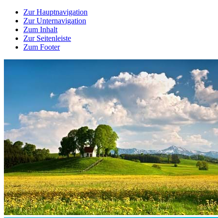
Zur Hauptnavigation
Zur Unternavigation
Zum Inhalt
Zur Seitenleiste
Zum Footer