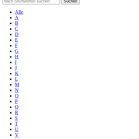
Suchen
Alle
A
B
C
D
E
F
G
H
I
J
K
L
M
N
O
P
Q
R
S
T
U
V