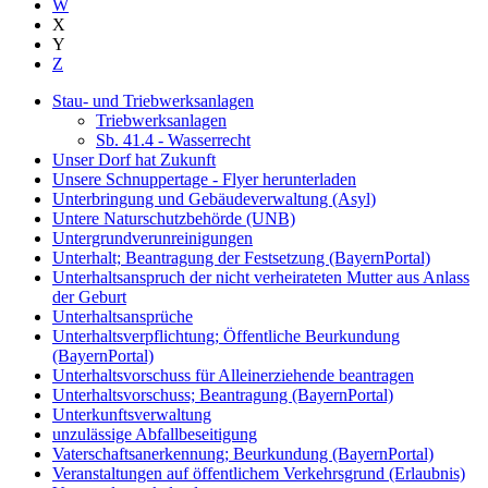
W
X
Y
Z
Stau- und Triebwerksanlagen
Triebwerksanlagen
Sb. 41.4 - Wasserrecht
Unser Dorf hat Zukunft
Unsere Schnuppertage - Flyer herunterladen
Unterbringung und Gebäudeverwaltung (Asyl)
Untere Naturschutzbehörde (UNB)
Untergrundverunreinigungen
Unterhalt; Beantragung der Festsetzung (BayernPortal)
Unterhaltsanspruch der nicht verheirateten Mutter aus Anlass
der Geburt
Unterhaltsansprüche
Unterhaltsverpflichtung; Öffentliche Beurkundung
(BayernPortal)
Unterhaltsvorschuss für Alleinerziehende beantragen
Unterhaltsvorschuss; Beantragung (BayernPortal)
Unterkunftsverwaltung
unzulässige Abfallbeseitigung
Vaterschaftsanerkennung; Beurkundung (BayernPortal)
Veranstaltungen auf öffentlichem Verkehrsgrund (Erlaubnis)