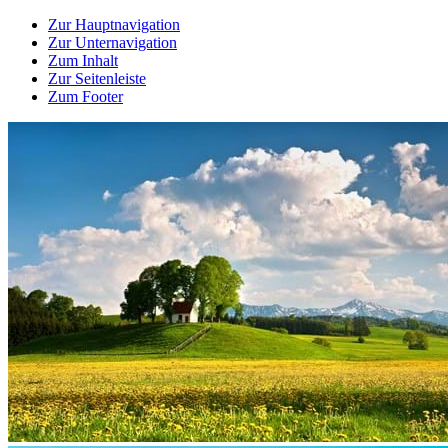
Zur Hauptnavigation
Zur Unternavigation
Zum Inhalt
Zur Seitenleiste
Zum Footer