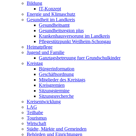
Bildung
IT-Konzept
Energie und Klimaschutz
Gesundheit im Landkreis
Gesundheitsamt
Gesundheitsregion plus
Krankenhausversorung im Landkreis
Pflegestützpunkt Weilheim-Schongau
Heimatpflege
Jugend und Familie
Ganztagsbetreuung fuer Grundschulkinder
Kreistag
Bürgerinformation
Geschäftsordnung
Mitglieder des Kreistags
Kreisgremien
Sitzungstermine
Sitzungsrecherche
Kreisentwicklung
LAG
Teilhabe
Tourismus
Wirtschaft
Städte, Märkte und Gemeinden
Behörden und Einrichtungen