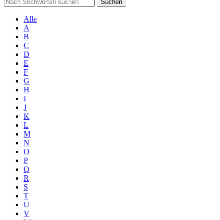
Suchen
Alle
A
B
C
D
E
F
G
H
I
J
K
L
M
N
O
P
Q
R
S
T
U
V