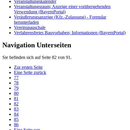
Veranstaltungskalender
Veranstaltungsraum; Anzeige einer vorübergehenden
Verwendung (BayernPortal)
Veräußerungsanzeige (Kfz.-Zulassung) - Formular
herunterladen
Vereinspauschale
Verfahrensfreies Bauvorhaben; Informationen (BayernPortal)
Navigation Unterseiten
Sie befinden sich auf Seite 82 von 91.
Zur ersten Seite
Eine Seite zurück
77
78
79
80
81
82
83
84
85
86
Eine Seite vor