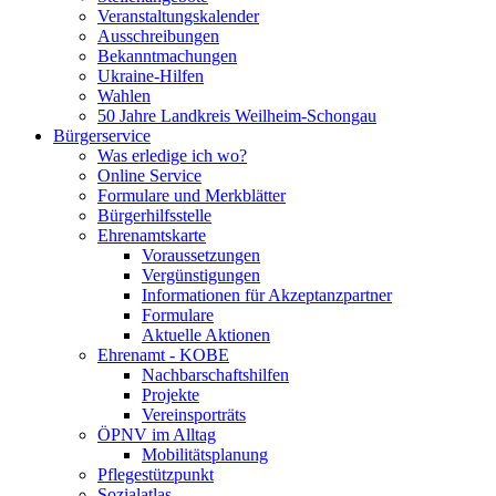
Veranstaltungskalender
Ausschreibungen
Bekanntmachungen
Ukraine-Hilfen
Wahlen
50 Jahre Landkreis Weilheim-Schongau
Bürgerservice
Was erledige ich wo?
Online Service
Formulare und Merkblätter
Bürgerhilfsstelle
Ehrenamtskarte
Voraussetzungen
Vergünstigungen
Informationen für Akzeptanzpartner
Formulare
Aktuelle Aktionen
Ehrenamt - KOBE
Nachbarschaftshilfen
Projekte
Vereinsporträts
ÖPNV im Alltag
Mobilitätsplanung
Pflegestützpunkt
Sozialatlas