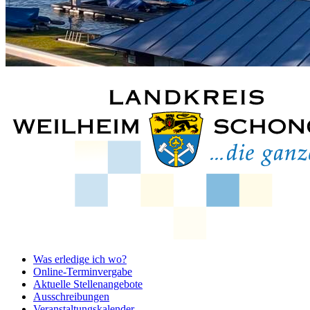
Was erledige ich wo?
Online-Terminvergabe
Aktuelle Stellenangebote
Ausschreibungen
Veranstaltungskalender