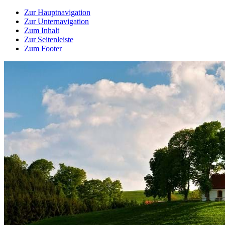
Zur Hauptnavigation
Zur Unternavigation
Zum Inhalt
Zur Seitenleiste
Zum Footer