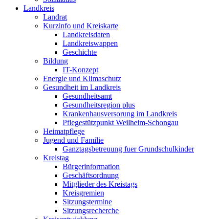
Landkreis
Landrat
Kurzinfo und Kreiskarte
Landkreisdaten
Landkreiswappen
Geschichte
Bildung
IT-Konzept
Energie und Klimaschutz
Gesundheit im Landkreis
Gesundheitsamt
Gesundheitsregion plus
Krankenhausversorung im Landkreis
Pflegestützpunkt Weilheim-Schongau
Heimatpflege
Jugend und Familie
Ganztagsbetreuung fuer Grundschulkinder
Kreistag
Bürgerinformation
Geschäftsordnung
Mitglieder des Kreistags
Kreisgremien
Sitzungstermine
Sitzungsrecherche