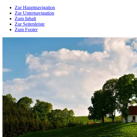
Zur Hauptnavigation
Zur Unternavigation
Zum Inhalt
Zur Seitenleiste
Zum Footer