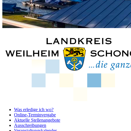
Was erledige ich wo?
Online-Terminvergabe
Aktuelle Stellenangebote
Ausschreibungen
Veranstaltungskalender