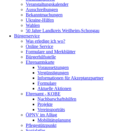
Veranstaltungskalender
Ausschreibungen
Bekanntmachungen
Ukraine-Hilfen
Wahlen
50 Jahre Landkreis Weilheim-Schongau
Bürgerservice
Was erledige ich wo?
Online Service
Formulare und Merkblätter
Bürgerhilfsstelle
Ehrenamtskarte
Voraussetzungen
Vergünstigungen
Informationen für Akzeptanzpartner
Formulare
Aktuelle Aktionen
Ehrenamt - KOBE
Nachbarschaftshilfen
Projekte
Vereinsporträts
ÖPNV im Alltag
Mobilitätsplanung
Pflegestützpunkt
Sozialatlas