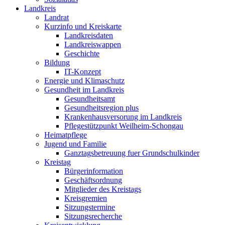
Landkreis
Landrat
Kurzinfo und Kreiskarte
Landkreisdaten
Landkreiswappen
Geschichte
Bildung
IT-Konzept
Energie und Klimaschutz
Gesundheit im Landkreis
Gesundheitsamt
Gesundheitsregion plus
Krankenhausversorung im Landkreis
Pflegestützpunkt Weilheim-Schongau
Heimatpflege
Jugend und Familie
Ganztagsbetreuung fuer Grundschulkinder
Kreistag
Bürgerinformation
Geschäftsordnung
Mitglieder des Kreistags
Kreisgremien
Sitzungstermine
Sitzungsrecherche