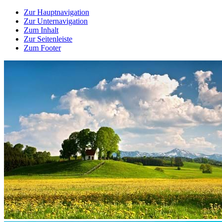
Zur Hauptnavigation
Zur Unternavigation
Zum Inhalt
Zur Seitenleiste
Zum Footer