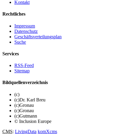
Kontakt
Rechtliches
Impressum
Datenschutz
Geschäftsverteilungsplan
Suche
Services
RSS-Feed
Sitemap
Bildquellenverzeichnis
(c)
(c)Dr. Karl Breu
(c)Gronau
(c)Gronau
(c)Gutmann
© Inclusion Europe
CMS
:
LivingData
komXcms