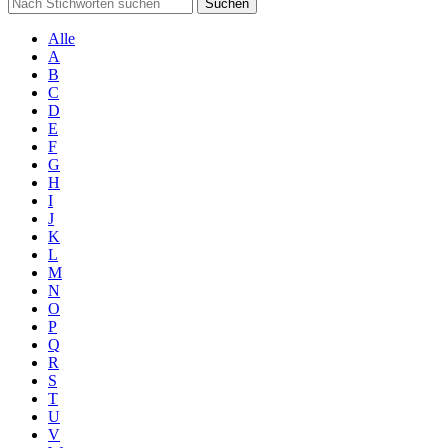
Suchen
Alle
A
B
C
D
E
F
G
H
I
J
K
L
M
N
O
P
Q
R
S
T
U
V