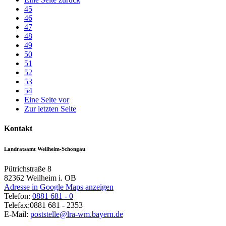
45
46
47
48
49
50
51
52
53
54
Eine Seite vor
Zur letzten Seite
Kontakt
Landratsamt Weilheim-Schongau
Pütrichstraße 8
82362
Weilheim i. OB
Adresse in Google Maps anzeigen
Telefon:
0881 681 - 0
Telefax:
0881 681 - 2353
E-Mail:
poststelle@lra-wm.bayern.de