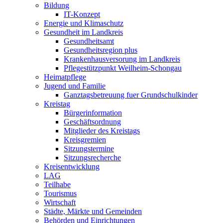
Bildung
IT-Konzept
Energie und Klimaschutz
Gesundheit im Landkreis
Gesundheitsamt
Gesundheitsregion plus
Krankenhausversorung im Landkreis
Pflegestützpunkt Weilheim-Schongau
Heimatpflege
Jugend und Familie
Ganztagsbetreuung fuer Grundschulkinder
Kreistag
Bürgerinformation
Geschäftsordnung
Mitglieder des Kreistags
Kreisgremien
Sitzungstermine
Sitzungsrecherche
Kreisentwicklung
LAG
Teilhabe
Tourismus
Wirtschaft
Städte, Märkte und Gemeinden
Behörden und Einrichtungen