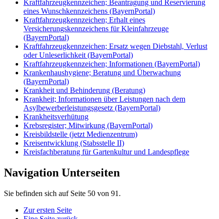
Kraftfahrzeugkennzeichen; Beantragung und Reservierung
eines Wunschkennzeichens (BayernPortal)
Kraftfahrzeugkennzeichen; Erhalt eines
Versicherungskennzeichens für Kleinfahrzeuge
(BayernPortal)
Kraftfahrzeugkennzeichen; Ersatz wegen Diebstahl, Verlust
oder Unleserlichkeit (BayernPortal)
Kraftfahrzeugkennzeichen; Informationen (BayernPortal)
Krankenhaushygiene; Beratung und Überwachung
(BayernPortal)
Krankheit und Behinderung (Beratung)
Krankheit; Informationen über Leistungen nach dem
Asylbewerberleistungsgesetz (BayernPortal)
Krankheitsverhütung
Krebsregister; Mitwirkung (BayernPortal)
Kreisbildstelle (jetzt Medienzentrum)
Kreisentwicklung (Stabsstelle II)
Kreisfachberatung für Gartenkultur und Landespflege
Navigation Unterseiten
Sie befinden sich auf Seite 50 von 91.
Zur ersten Seite
Eine Seite zurück