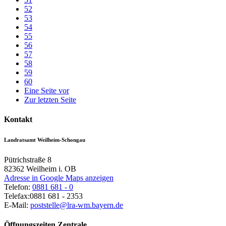
52
53
54
55
56
57
58
59
60
Eine Seite vor
Zur letzten Seite
Kontakt
Landratsamt Weilheim-Schongau
Pütrichstraße 8
82362
Weilheim i. OB
Adresse in Google Maps anzeigen
Telefon:
0881 681 - 0
Telefax:
0881 681 - 2353
E-Mail:
poststelle@lra-wm.bayern.de
Öffnungszeiten Zentrale