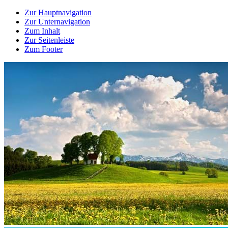
Zur Hauptnavigation
Zur Unternavigation
Zum Inhalt
Zur Seitenleiste
Zum Footer