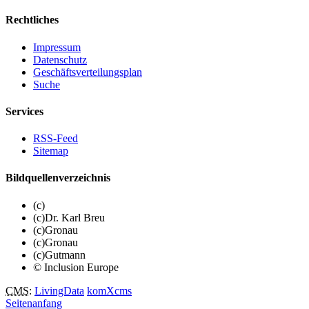
Rechtliches
Impressum
Datenschutz
Geschäftsverteilungsplan
Suche
Services
RSS-Feed
Sitemap
Bildquellenverzeichnis
(c)
(c)Dr. Karl Breu
(c)Gronau
(c)Gronau
(c)Gutmann
© Inclusion Europe
CMS
:
LivingData
komXcms
Seitenanfang