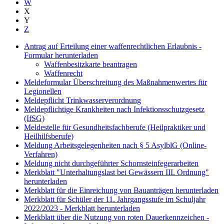
W
X
Y
Z
Antrag auf Erteilung einer waffenrechtlichen Erlaubnis -
Formular herunterladen
Waffenbesitzkarte beantragen
Waffenrecht
Meldeformular Überschreitung des Maßnahmenwertes für
Legionellen
Meldepflicht Trinkwasserverordnung
Meldepflichtige Krankheiten nach Infektionsschutzgesetz
(IfSG)
Meldestelle für Gesundheitsfachberufe (Heilpraktiker und
Heilhilfsberufe)
Meldung Arbeitsgelegenheiten nach § 5 AsylblG (Online-
Verfahren)
Meldung nicht durchgeführter Schornsteinfegerarbeiten
Merkblatt "Unterhaltungslast bei Gewässern III. Ordnung"
herunterladen
Merkblatt für die Einreichung von Bauanträgen herunterladen
Merkblatt für Schüler der 11. Jahrgangsstufe im Schuljahr
2022/2023 - Merkblatt herunterladen
Merkblatt über die Nutzung von roten Dauerkennzeichen -