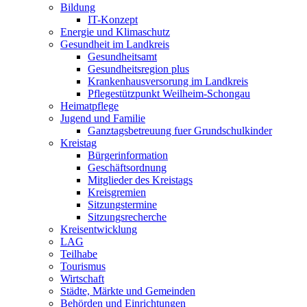
Bildung
IT-Konzept
Energie und Klimaschutz
Gesundheit im Landkreis
Gesundheitsamt
Gesundheitsregion plus
Krankenhausversorung im Landkreis
Pflegestützpunkt Weilheim-Schongau
Heimatpflege
Jugend und Familie
Ganztagsbetreuung fuer Grundschulkinder
Kreistag
Bürgerinformation
Geschäftsordnung
Mitglieder des Kreistags
Kreisgremien
Sitzungstermine
Sitzungsrecherche
Kreisentwicklung
LAG
Teilhabe
Tourismus
Wirtschaft
Städte, Märkte und Gemeinden
Behörden und Einrichtungen