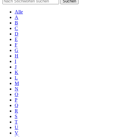
Suchen
Alle
A
B
C
D
E
F
G
H
I
J
K
L
M
N
O
P
Q
R
S
T
U
V