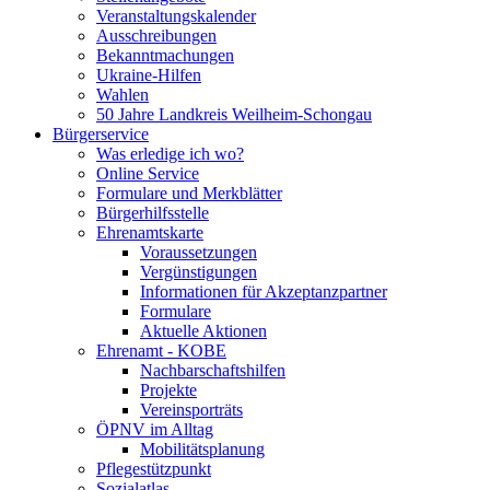
Veranstaltungskalender
Ausschreibungen
Bekanntmachungen
Ukraine-Hilfen
Wahlen
50 Jahre Landkreis Weilheim-Schongau
Bürgerservice
Was erledige ich wo?
Online Service
Formulare und Merkblätter
Bürgerhilfsstelle
Ehrenamtskarte
Voraussetzungen
Vergünstigungen
Informationen für Akzeptanzpartner
Formulare
Aktuelle Aktionen
Ehrenamt - KOBE
Nachbarschaftshilfen
Projekte
Vereinsporträts
ÖPNV im Alltag
Mobilitätsplanung
Pflegestützpunkt
Sozialatlas