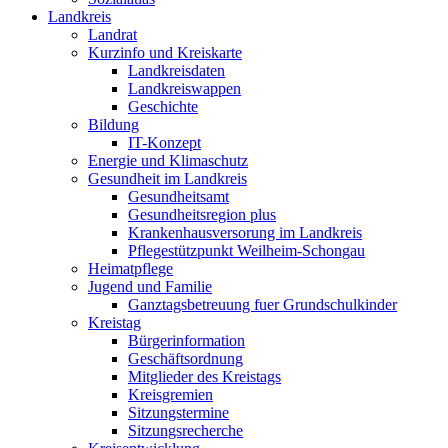
Landkreis
Landrat
Kurzinfo und Kreiskarte
Landkreisdaten
Landkreiswappen
Geschichte
Bildung
IT-Konzept
Energie und Klimaschutz
Gesundheit im Landkreis
Gesundheitsamt
Gesundheitsregion plus
Krankenhausversorung im Landkreis
Pflegestützpunkt Weilheim-Schongau
Heimatpflege
Jugend und Familie
Ganztagsbetreuung fuer Grundschulkinder
Kreistag
Bürgerinformation
Geschäftsordnung
Mitglieder des Kreistags
Kreisgremien
Sitzungstermine
Sitzungsrecherche