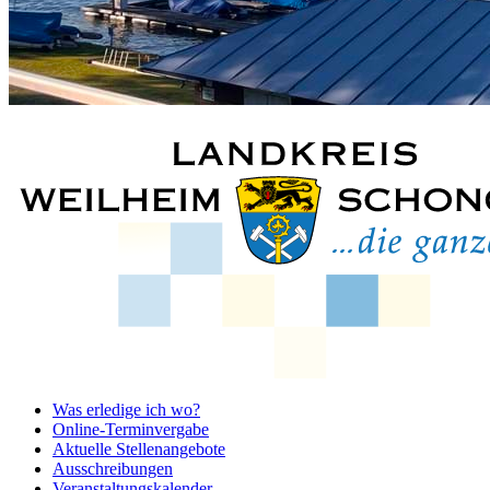
Was erledige ich wo?
Online-Terminvergabe
Aktuelle Stellenangebote
Ausschreibungen
Veranstaltungskalender