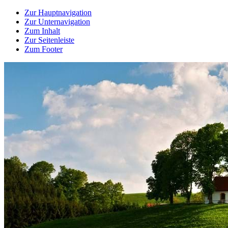
Zur Hauptnavigation
Zur Unternavigation
Zum Inhalt
Zur Seitenleiste
Zum Footer