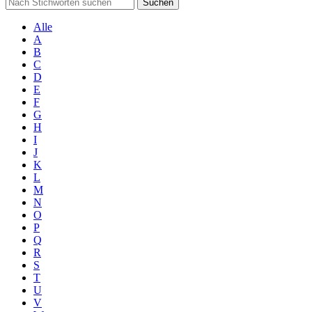
Suchen
Alle
A
B
C
D
E
F
G
H
I
J
K
L
M
N
O
P
Q
R
S
T
U
V