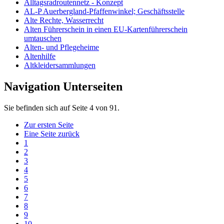
Alltagsradroutennetz - Konzept
AL-P Auerbergland-Pfaffenwinkel; Geschäftsstelle
Alte Rechte, Wasserrecht
Alten Führerschein in einen EU-Kartenführerschein
umtauschen
Alten- und Pflegeheime
Altenhilfe
Altkleidersammlungen
Navigation Unterseiten
Sie befinden sich auf Seite 4 von 91.
Zur ersten Seite
Eine Seite zurück
1
2
3
4
5
6
7
8
9
10