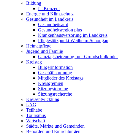
Bildung
IT-Konzept
Energie und Klimaschutz
Gesundheit im Landkreis
Gesundheitsamt
Gesundheitsregion plus
Krankenhausversorung im Landkreis
Pflegestützpunkt Weilheim-Schongau
Heimatpflege
Jugend und Familie
Ganztagsbetreuung fuer Grundschulkinder
Kreistag
Bürgerinformation
Geschäftsordnung
Mitglieder des Kreistags
Kreisgremien
Sitzungstermine
Sitzungsrecherche
Kreisentwicklung
LAG
Teilhabe
Tourismus
Wirtschaft
Städte, Märkte und Gemeinden
Behörden und Einrichtungen