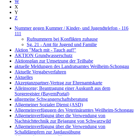
W
X
Y
Z
Nummer gegen Kummer / Kinder- und Jugendtelefon - 116
111
Rufnummern bei Konflikten zuhause
Sg. 21 - Amt für Jugend und Familie
Aktion "Mach mit - Tauch auf!"
AKTION Grundwasserschutz
Aktionsplan zur Umsetzung der Teilhabe
aktuelle Meldungen des Landratsamtes Weilheim-Schongau
Aktuelle Vergabeverfahren
Aktuelles
Akzeptanzpartner-Vertrag zur Ehrenamtskarte
Alleinsorge; Beantragung einer Auskunft aus dem
Sorgeregister (BayernPortal)
allgemeine Schwangerschaftsberatung
Allgemeiner Sozialer Dienst (ASD)
Allgemeinverfügugen des Veterinäramtes Weilheim-Schongau
Allgemeinverfügung über die Verwendung von
Nachtsichttechnik zur Bejagung von Schwarzwild
Allgemeinverfügung über die Verwendung von
Schalldämpfern zur Jagdausübung