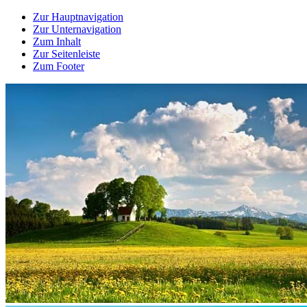
Zur Hauptnavigation
Zur Unternavigation
Zum Inhalt
Zur Seitenleiste
Zum Footer