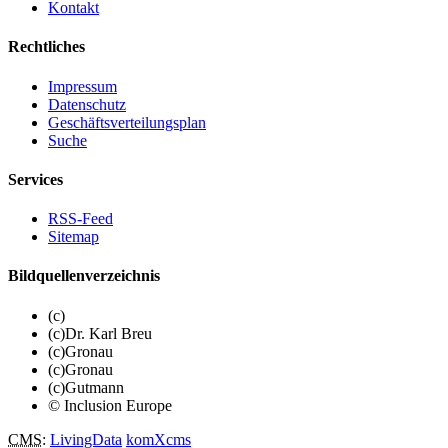
Kontakt
Rechtliches
Impressum
Datenschutz
Geschäftsverteilungsplan
Suche
Services
RSS-Feed
Sitemap
Bildquellenverzeichnis
(c)
(c)Dr. Karl Breu
(c)Gronau
(c)Gronau
(c)Gutmann
© Inclusion Europe
CMS
:
LivingData
komXcms