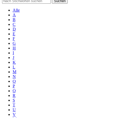
Suchen
Alle
A
B
C
D
E
F
G
H
I
J
K
L
M
N
O
P
Q
R
S
T
U
V