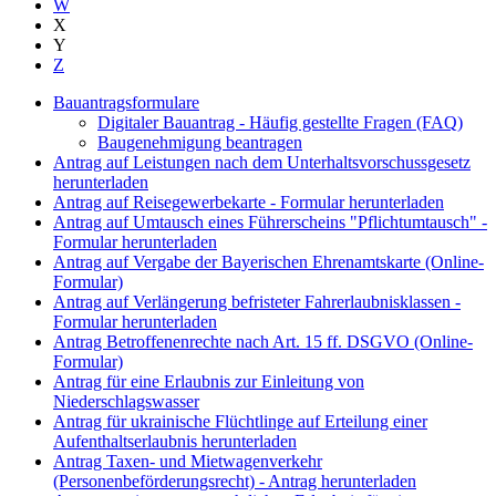
W
X
Y
Z
Bauantragsformulare
Digitaler Bauantrag - Häufig gestellte Fragen (FAQ)
Baugenehmigung beantragen
Antrag auf Leistungen nach dem Unterhaltsvorschussgesetz
herunterladen
Antrag auf Reisegewerbekarte - Formular herunterladen
Antrag auf Umtausch eines Führerscheins "Pflichtumtausch" -
Formular herunterladen
Antrag auf Vergabe der Bayerischen Ehrenamtskarte (Online-
Formular)
Antrag auf Verlängerung befristeter Fahrerlaubnisklassen -
Formular herunterladen
Antrag Betroffenenrechte nach Art. 15 ff. DSGVO (Online-
Formular)
Antrag für eine Erlaubnis zur Einleitung von
Niederschlagswasser
Antrag für ukrainische Flüchtlinge auf Erteilung einer
Aufenthaltserlaubnis herunterladen
Antrag Taxen- und Mietwagenverkehr
(Personenbeförderungsrecht) - Antrag herunterladen