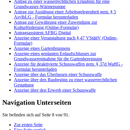
Antrag zu einer wasserrechtlichen Erlaubnis für eine
Grundwasser-Wärmepumpe
Antrag zur Ausübung einer Arbeitsgelegenheit gem. § 5
AsylbLG - Formular herunterladen
Antrag zur Gewährung einer Zuwendung zur
Kulturförderung (Online-Formular)
Antragsassistent AFBG Digital
Anzeige einer Veranstaltung nach § 47 VStättV (Online-
Formular)
Anzeige eines Gartenbrunnens
Anzeige eines geplanten Erdaufschlusses zur
Grundwasserentnahme für die Gartenberegnung
Anzeige für deaktivierte Schusswaffen gem. § 37d WaffG -
Formular herunterladen
Anzeige über das Überlassen einer Schusswaffe
Anzeige über den Baubeginn zu einer wasserrechtlichen
Gestattung
Anzeige über den Erwerb einer Schusswaffe
Navigation Unterseiten
Sie befinden sich auf Seite 8 von 91.
Zur ersten Seite
Eine Seite zurück