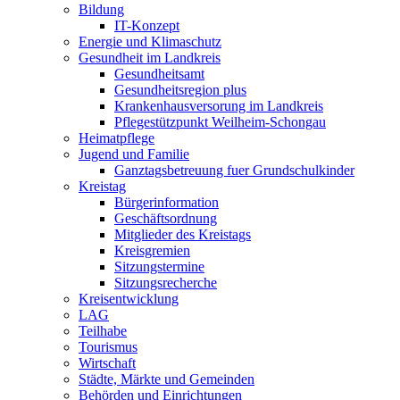
Bildung
IT-Konzept
Energie und Klimaschutz
Gesundheit im Landkreis
Gesundheitsamt
Gesundheitsregion plus
Krankenhausversorung im Landkreis
Pflegestützpunkt Weilheim-Schongau
Heimatpflege
Jugend und Familie
Ganztagsbetreuung fuer Grundschulkinder
Kreistag
Bürgerinformation
Geschäftsordnung
Mitglieder des Kreistags
Kreisgremien
Sitzungstermine
Sitzungsrecherche
Kreisentwicklung
LAG
Teilhabe
Tourismus
Wirtschaft
Städte, Märkte und Gemeinden
Behörden und Einrichtungen