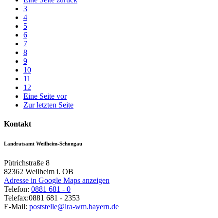
3
4
5
6
7
8
9
10
11
12
Eine Seite vor
Zur letzten Seite
Kontakt
Landratsamt Weilheim-Schongau
Pütrichstraße 8
82362
Weilheim i. OB
Adresse in Google Maps anzeigen
Telefon:
0881 681 - 0
Telefax:
0881 681 - 2353
E-Mail:
poststelle@lra-wm.bayern.de