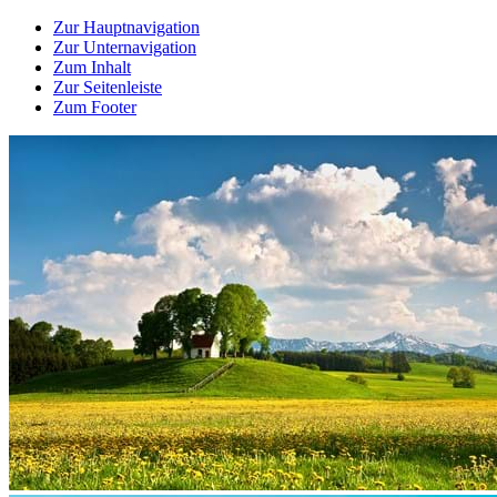
Zur Hauptnavigation
Zur Unternavigation
Zum Inhalt
Zur Seitenleiste
Zum Footer