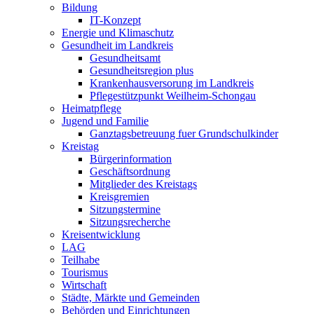
Bildung
IT-Konzept
Energie und Klimaschutz
Gesundheit im Landkreis
Gesundheitsamt
Gesundheitsregion plus
Krankenhausversorung im Landkreis
Pflegestützpunkt Weilheim-Schongau
Heimatpflege
Jugend und Familie
Ganztagsbetreuung fuer Grundschulkinder
Kreistag
Bürgerinformation
Geschäftsordnung
Mitglieder des Kreistags
Kreisgremien
Sitzungstermine
Sitzungsrecherche
Kreisentwicklung
LAG
Teilhabe
Tourismus
Wirtschaft
Städte, Märkte und Gemeinden
Behörden und Einrichtungen