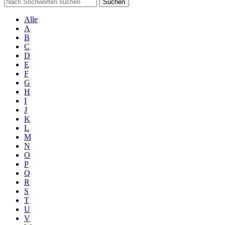
Suchen
Alle
A
B
C
D
E
F
G
H
I
J
K
L
M
N
O
P
Q
R
S
T
U
V