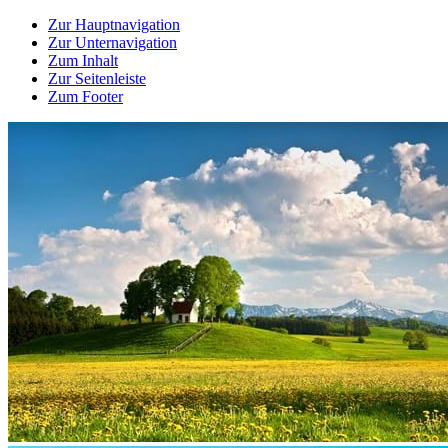
Zur Hauptnavigation
Zur Unternavigation
Zum Inhalt
Zur Seitenleiste
Zum Footer