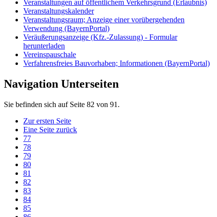
Veranstaltungen auf öffentlichem Verkehrsgrund (Erlaubnis)
Veranstaltungskalender
Veranstaltungsraum; Anzeige einer vorübergehenden
Verwendung (BayernPortal)
Veräußerungsanzeige (Kfz.-Zulassung) - Formular
herunterladen
Vereinspauschale
Verfahrensfreies Bauvorhaben; Informationen (BayernPortal)
Navigation Unterseiten
Sie befinden sich auf Seite 82 von 91.
Zur ersten Seite
Eine Seite zurück
77
78
79
80
81
82
83
84
85
86