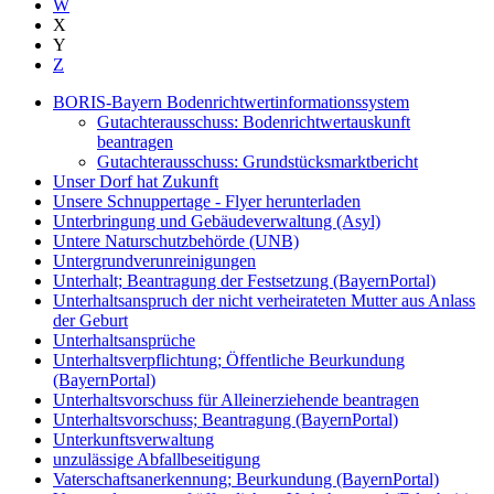
W
X
Y
Z
BORIS-Bayern Bodenrichtwertinformationssystem
Gutachterausschuss: Bodenrichtwertauskunft
beantragen
Gutachterausschuss: Grundstücksmarktbericht
Unser Dorf hat Zukunft
Unsere Schnuppertage - Flyer herunterladen
Unterbringung und Gebäudeverwaltung (Asyl)
Untere Naturschutzbehörde (UNB)
Untergrundverunreinigungen
Unterhalt; Beantragung der Festsetzung (BayernPortal)
Unterhaltsanspruch der nicht verheirateten Mutter aus Anlass
der Geburt
Unterhaltsansprüche
Unterhaltsverpflichtung; Öffentliche Beurkundung
(BayernPortal)
Unterhaltsvorschuss für Alleinerziehende beantragen
Unterhaltsvorschuss; Beantragung (BayernPortal)
Unterkunftsverwaltung
unzulässige Abfallbeseitigung
Vaterschaftsanerkennung; Beurkundung (BayernPortal)