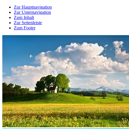
Zur Hauptnavigation
Zur Unternavigation
Zum Inhalt
Zur Seitenleiste
Zum Footer