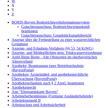
W
X
Y
Z
BORIS-Bayern Bodenrichtwertinformationssystem
Gutachterausschuss: Bodenrichtwertauskunft
beantragen
Gutachterausschuss: Grundstücksmarktbericht
Anzeige über die Fertigstellung zu einer wasserrechtlichen
Gestattung
Anzeige- und Erlaubnis-Verfahren (§§ 53, 54 KrWG)
Anzeige- und Meldepflichten gem. Trinkwasserverordnung
Apfel Birne Berge - Alte Obstsorten im oberbayerischen
Alpenvorland
Apotheke; Beantragung einer Betriebserlaubnis
(BayernPortal)
Apotheken; Arzneimittel- und apothekenrechtliche
Überwachung (BayernPortal)
Apothekenerlaubnis nach § 2 ApoG beantragen
Apothekenrecht
App "Ehrenamtskarte Bayern"
Arbeitgeberbestätigung (Formular Ausländerbehörde)
Arbeitslosengeld II
Arbeitsschutz und Arbeitssicherheit