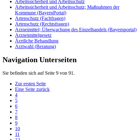
Arbeitssicherheit und Arbeitsschutz
Arbeitssicherheit und Arbeitsschutz; Maßnahmen der
Kommune (BayernPortal)
Artenschutz (Fachfragen)
Artenschutz (Rechtsfragen)
Arzneimittel; Überwachung des Einzelhandels (Bayernportal)
Arzneimittelgesetz
Ärztliche Behandlung
Arztwahl (Beratung)
Navigation Unterseiten
Sie befinden sich auf Seite 9 von 91.
Zur ersten Seite
Eine Seite zurück
4
5
6
7
8
9
10
11
12