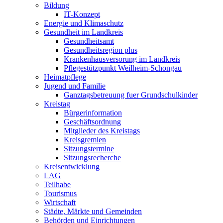
Bildung
IT-Konzept
Energie und Klimaschutz
Gesundheit im Landkreis
Gesundheitsamt
Gesundheitsregion plus
Krankenhausversorung im Landkreis
Pflegestützpunkt Weilheim-Schongau
Heimatpflege
Jugend und Familie
Ganztagsbetreuung fuer Grundschulkinder
Kreistag
Bürgerinformation
Geschäftsordnung
Mitglieder des Kreistags
Kreisgremien
Sitzungstermine
Sitzungsrecherche
Kreisentwicklung
LAG
Teilhabe
Tourismus
Wirtschaft
Städte, Märkte und Gemeinden
Behörden und Einrichtungen