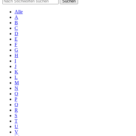
Suchen
Alle
A
B
C
D
E
F
G
H
I
J
K
L
M
N
O
P
Q
R
S
T
U
V