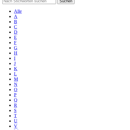
Suchen
Alle
A
B
C
D
E
F
G
H
I
J
K
L
M
N
O
P
Q
R
S
T
U
V