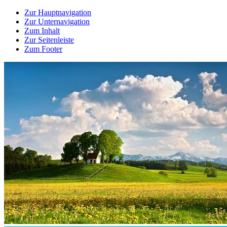
Zur Hauptnavigation
Zur Unternavigation
Zum Inhalt
Zur Seitenleiste
Zum Footer