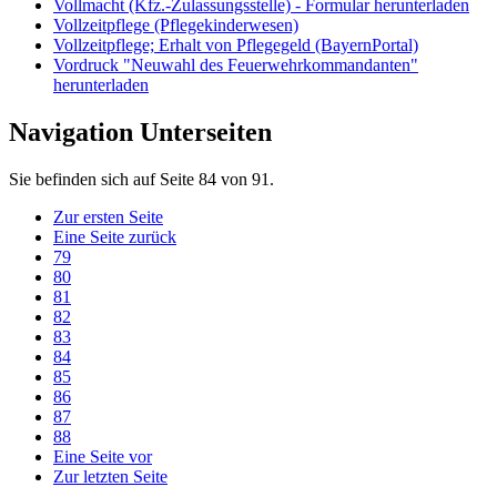
Vollmacht (Kfz.-Zulassungsstelle) - Formular herunterladen
Vollzeitpflege (Pflegekinderwesen)
Vollzeitpflege; Erhalt von Pflegegeld (BayernPortal)
Vordruck "Neuwahl des Feuerwehrkommandanten"
herunterladen
Navigation Unterseiten
Sie befinden sich auf Seite 84 von 91.
Zur ersten Seite
Eine Seite zurück
79
80
81
82
83
84
85
86
87
88
Eine Seite vor
Zur letzten Seite