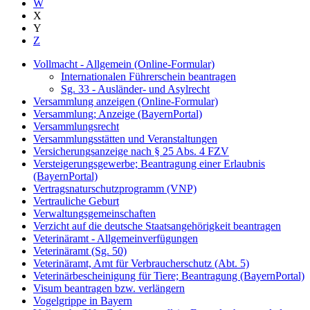
W
X
Y
Z
Vollmacht - Allgemein (Online-Formular)
Internationalen Führerschein beantragen
Sg. 33 - Ausländer- und Asylrecht
Versammlung anzeigen (Online-Formular)
Versammlung; Anzeige (BayernPortal)
Versammlungsrecht
Versammlungsstätten und Veranstaltungen
Versicherungsanzeige nach § 25 Abs. 4 FZV
Versteigerungsgewerbe; Beantragung einer Erlaubnis
(BayernPortal)
Vertragsnaturschutzprogramm (VNP)
Vertrauliche Geburt
Verwaltungsgemeinschaften
Verzicht auf die deutsche Staatsangehörigkeit beantragen
Veterinäramt - Allgemeinverfügungen
Veterinäramt (Sg. 50)
Veterinäramt, Amt für Verbraucherschutz (Abt. 5)
Veterinärbescheinigung für Tiere; Beantragung (BayernPortal)
Visum beantragen bzw. verlängern
Vogelgrippe in Bayern