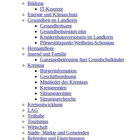
Bildung
IT-Konzept
Energie und Klimaschutz
Gesundheit im Landkreis
Gesundheitsamt
Gesundheitsregion plus
Krankenhausversorung im Landkreis
Pflegestützpunkt Weilheim-Schongau
Heimatpflege
Jugend und Familie
Ganztagsbetreuung fuer Grundschulkinder
Kreistag
Bürgerinformation
Geschäftsordnung
Mitglieder des Kreistags
Kreisgremien
Sitzungstermine
Sitzungsrecherche
Kreisentwicklung
LAG
Teilhabe
Tourismus
Wirtschaft
Städte, Märkte und Gemeinden
Behörden und Einrichtungen