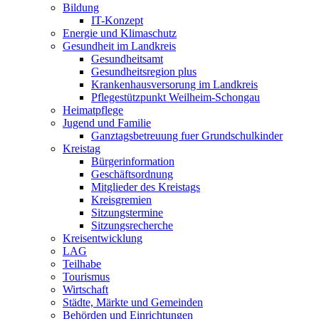
Bildung
IT-Konzept
Energie und Klimaschutz
Gesundheit im Landkreis
Gesundheitsamt
Gesundheitsregion plus
Krankenhausversorung im Landkreis
Pflegestützpunkt Weilheim-Schongau
Heimatpflege
Jugend und Familie
Ganztagsbetreuung fuer Grundschulkinder
Kreistag
Bürgerinformation
Geschäftsordnung
Mitglieder des Kreistags
Kreisgremien
Sitzungstermine
Sitzungsrecherche
Kreisentwicklung
LAG
Teilhabe
Tourismus
Wirtschaft
Städte, Märkte und Gemeinden
Behörden und Einrichtungen