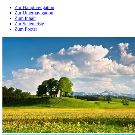
Zur Hauptnavigation
Zur Unternavigation
Zum Inhalt
Zur Seitenleiste
Zum Footer