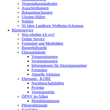
Veranstaltungskalender
Ausschreibungen
Bekanntmachungen
Ukraine-Hilfen
Wahlen
50 Jahre Landkreis Weilheim-Schongau
Bürgerservice
Was erledige ich wo?
Online Service
Formulare und Merkblätter
Bürgerhilfsstelle
Ehrenamtskarte
Voraussetzungen
Vergünstigungen
Informationen für Akzeptanzpartner
Formulare
Aktuelle Aktionen
Ehrenamt - KOBE
Nachbarschaftshilfen
Projekte
Vereinsporträts
ÖPNV im Alltag
Mobilitätsplanung
Pflegestützpunkt
Sozialatlas