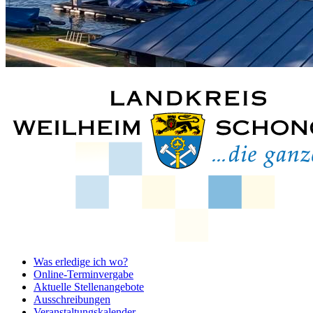
Was erledige ich wo?
Online-Terminvergabe
Aktuelle Stellenangebote
Ausschreibungen
Veranstaltungskalender