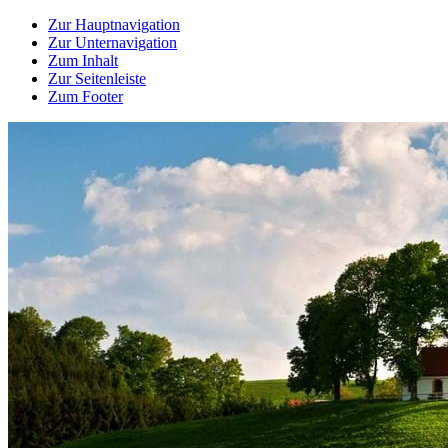
Zur Hauptnavigation
Zur Unternavigation
Zum Inhalt
Zur Seitenleiste
Zum Footer