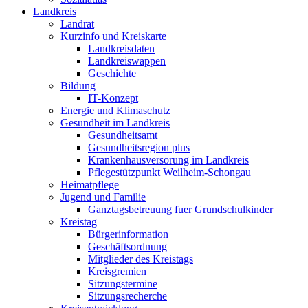
Landkreis
Landrat
Kurzinfo und Kreiskarte
Landkreisdaten
Landkreiswappen
Geschichte
Bildung
IT-Konzept
Energie und Klimaschutz
Gesundheit im Landkreis
Gesundheitsamt
Gesundheitsregion plus
Krankenhausversorung im Landkreis
Pflegestützpunkt Weilheim-Schongau
Heimatpflege
Jugend und Familie
Ganztagsbetreuung fuer Grundschulkinder
Kreistag
Bürgerinformation
Geschäftsordnung
Mitglieder des Kreistags
Kreisgremien
Sitzungstermine
Sitzungsrecherche